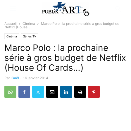
Accueil
Cinéma
Marco Polo : la prochaine série à gros budget de
Netflix (House...
Cinéma
Séries TV
Marco Polo : la prochaine
série à gros budget de Netflix
(House Of Cards…)
Par
Gaël
-
16 janvier 2014