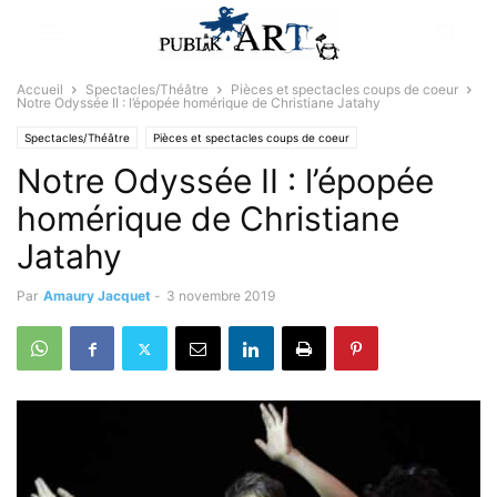
Accueil
Spectacles/Théâtre
Pièces et spectacles coups de coeur
Notre Odyssée II : l’épopée homérique de Christiane Jatahy
Spectacles/Théâtre
Pièces et spectacles coups de coeur
Notre Odyssée II : l’épopée
homérique de Christiane
Jatahy
Par
Amaury Jacquet
-
3 novembre 2019