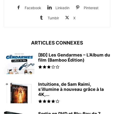
Facebook
Linkedin
Pinterest
Tumblr
X
ARTICLES CONNEXES
[BD] Les Gendarmes – L’Album du
film (Bamboo Édition)
Intuitions, de Sam Raimi,
s’illumine à nouveau grâce à la
4K,...
Sortie en DVD et Blu-Ray de 7