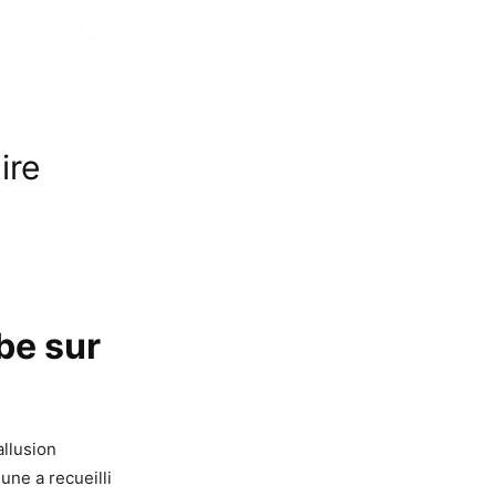
ire
be sur
allusion
une a recueilli