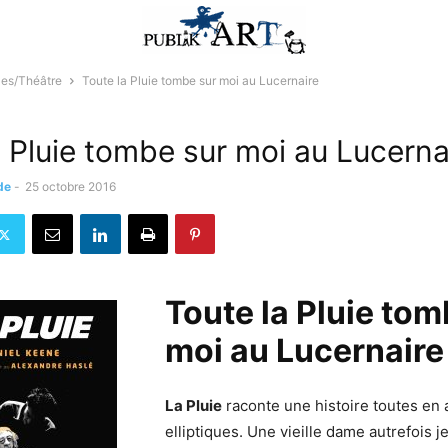
les/Théâtre
Toute la Pluie tombe sur moi au Lucernaire
a Pluie tombe sur moi au Lucerna
de
-
25 octobre 2016
Toute la Pluie tom
moi au Lucernaire
La Pluie
raconte une histoire toutes en 
elliptiques. Une vieille dame autrefois je