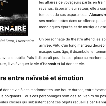
les affaires de voyageurs partis en train
revenus. Espérant leur retour, elle a co
temps et de ses espérances.
Alexandr
ses marionnettes dans un silence pesan
monologues épurés et de musiques d’an
Un personnage de théâtre attend les sp
niel Keen, Lucernaire
arrivée. Vêtu d’un long manteau décrépit
masque sans âge, il déambule lentemen
 avec le public. Puis il disparait pour laisser place au marionnet
re, il va évoquer la vie d’
Hannah
et lui donner vie.
re entre naïveté et émotion
lé
donne vie à des marionnettes une heure durant, entre évocati
us poignants. Tous ces personnages sont des souvenirs du pas
eules choses qui subsistent sont ces objets recueillis par
Hann