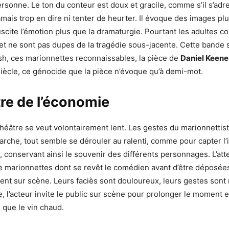
rsonne. Le ton du conteur est doux et gracile, comme s’il s’adre
amais trop en dire ni tenter de heurter. Il évoque des images pl
cite l’émotion plus que la dramaturgie. Pourtant les adultes c
it et ne sont pas dupes de la tragédie sous-jacente. Cette bande 
h, ces marionnettes reconnaissables, la pièce de
Daniel Keene
ècle, ce génocide que la pièce n’évoque qu’à demi-mot.
re de l’économie
éâtre se veut volontairement lent. Les gestes du marionnettist
rche, tout semble se dérouler au ralenti, comme pour capter l’in
e, conservant ainsi le souvenir des différents personnages. L’att
 le marionnettes dont se revêt le comédien avant d’être déposée
t sur scène. Leurs faciès sont douloureux, leurs gestes sont 
e, l’acteur invite le public sur scène pour prolonger le moment 
n que le vin chaud.