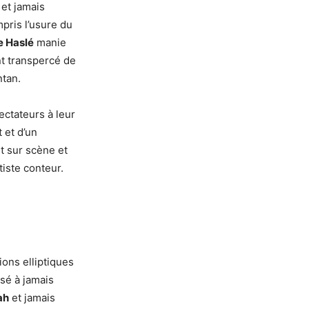
 et jamais
mpris l’usure du
e Haslé
manie
t transpercé de
tan.
ectateurs à leur
 et d’un
t sur scène et
tiste conteur.
ons elliptiques
sé à jamais
ah
et jamais