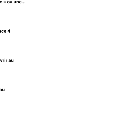
e » ou une...
nce 4
vrir au
 au