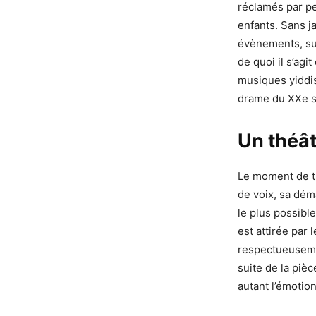
réclamés par pe
enfants. Sans j
évènements, sus
de quoi il s’ag
musiques yiddis
drame du XXe si
Un théât
Le moment de th
de voix, sa déma
le plus possibl
est attirée par
respectueusemen
suite de la pièc
autant l’émotio