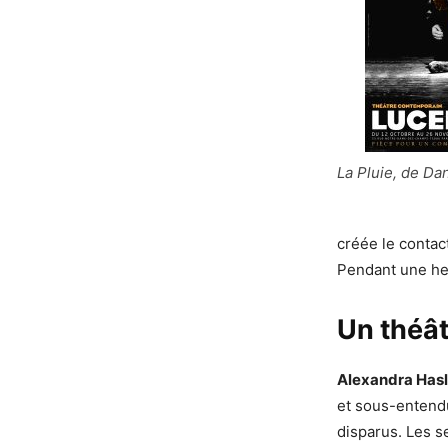
La Pluie, de Da
créée le contact
Pendant une heu
Un théât
Alexandra Has
et sous-entend
disparus. Les s