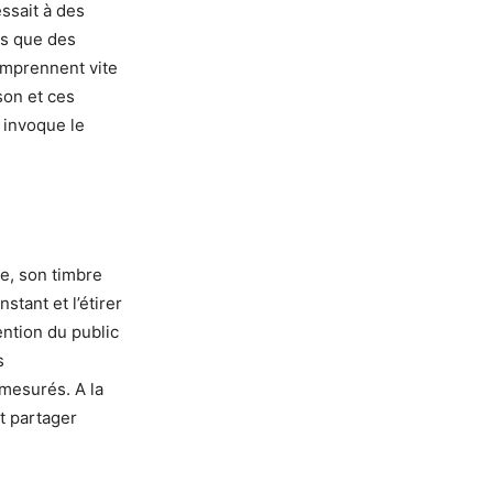
ssait à des
us que des
omprennent vite
son et ces
invoque le
e, son timbre
stant et l’étirer
ention du public
s
mesurés. A la
et partager