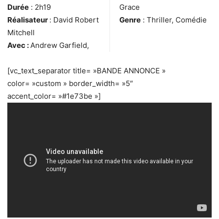
Durée
: 2h19
Grace
Réalisateur
: David Robert
Genre
: Thriller, Comédie
Mitchell
Avec :
Andrew Garfield,
[vc_text_separator title= »BANDE ANNONCE »
color= »custom » border_width= »5″
accent_color= »#1e73be »]