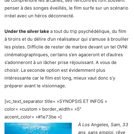
de comprendre les arcanes, ses rencontres font souvent
penser à des songes éveillés, le film surfe sur un scénario
irréel avec un héros déconnecté.
Under the silver lake
a tout du trip psychédélique, du film
à tiroirs et du délire d’un réalisateur qui s’amuse à brouiller
les pistes. Difficile de rester de marbre devant un tel OVNI
cinématographiques, certains s’en agaceront et d’autres
s’adonneront à un lâcher prise réjouissant. A vous de
choisir. La seconde option est évidemment plus
intéressante car le film est long, mieux vaut donc s’y
préparer avant le visionnage.
[vc_text_separator title= »SYNOPSIS ET INFOS »
color= »custom » border_width= »5″
accent_color= »#1e73be »]
À Los Angeles, Sam, 33
ans, sans emploi, rêve