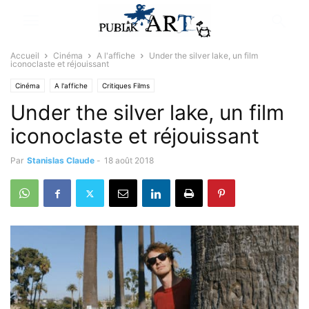
Accueil
Cinéma
A l'affiche
Under the silver lake, un film
iconoclaste et réjouissant
Cinéma
A l'affiche
Critiques Films
Under the silver lake, un film
iconoclaste et réjouissant
Par
Stanislas Claude
-
18 août 2018