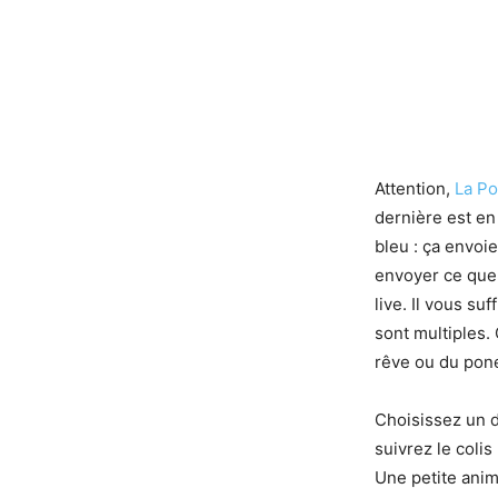
Attention,
La Po
dernière est en
bleu : ça envoi
envoyer ce que 
live. Il vous su
sont multiples.
rêve ou du pone
Choisissez un d
suivrez le colis
Une petite ani