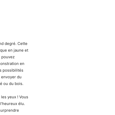
nd degré. Cette
rque en jaune et
us pouvez
monstration en
s possibilités
z envoyer du
é ou du bois.
 les yeux ! Vous
 l’heureux élu.
surprendre