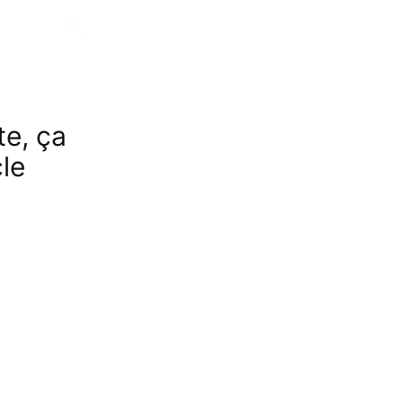
te, ça
cle