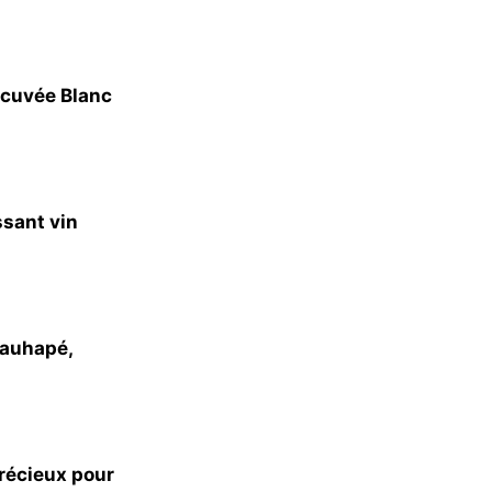
 cuvée Blanc
ssant vin
Cauhapé,
précieux pour