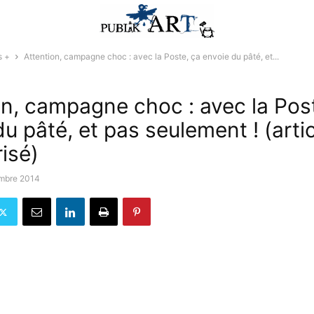
s +
Attention, campagne choc : avec la Poste, ça envoie du pâté, et...
on, campagne choc : avec la Pos
u pâté, et pas seulement ! (arti
isé)
mbre 2014