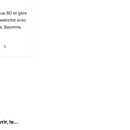
ique BD et gère
le webzine avec
is, Bayonne,
X
r, le...