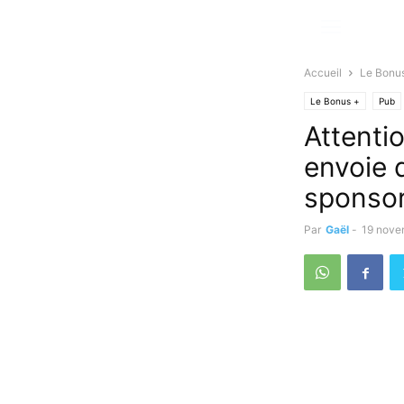
Accueil
Le Bonu
Le Bonus +
Pub
Attenti
envoie d
sponsor
Par
Gaël
-
19 nove