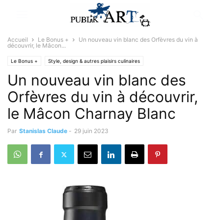
Accueil
Le Bonus +
Un nouveau vin blanc des Orfèvres du vin à
découvrir, le Mâcon...
Le Bonus +
Style, design & autres plaisirs culinaires
Un nouveau vin blanc des
Orfèvres du vin à découvrir,
le Mâcon Charnay Blanc
Par
Stanislas Claude
-
29 juin 2023