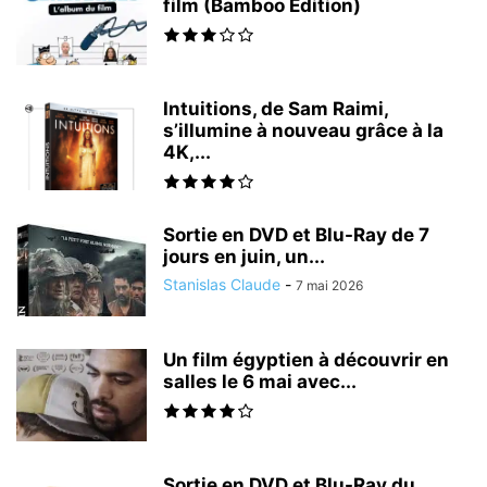
film (Bamboo Édition)
Intuitions, de Sam Raimi,
s’illumine à nouveau grâce à la
4K,...
Sortie en DVD et Blu-Ray de 7
jours en juin, un...
Stanislas Claude
-
7 mai 2026
Un film égyptien à découvrir en
salles le 6 mai avec...
Sortie en DVD et Blu-Ray du