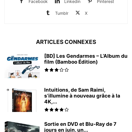
Facebook
Linkedin
Pinterest
Tumblr
X
ARTICLES CONNEXES
[BD] Les Gendarmes – L’Album du
film (Bamboo Édition)
Intuitions, de Sam Raimi,
s’illumine à nouveau grâce à la
4K,...
Sortie en DVD et Blu-Ray de 7
jours en juin, un...