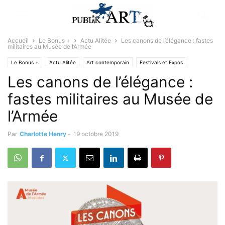
Accueil
Le Bonus +
Actu Alitée
Les canons de l’élégance : fastes
militaires au Musée de l’Armée
Le Bonus +
Actu Alitée
Art contemporain
Festivals et Expos
Les canons de l’élégance :
fastes militaires au Musée de
l’Armée
Par
Charlotte Henry
-
19 octobre 2019