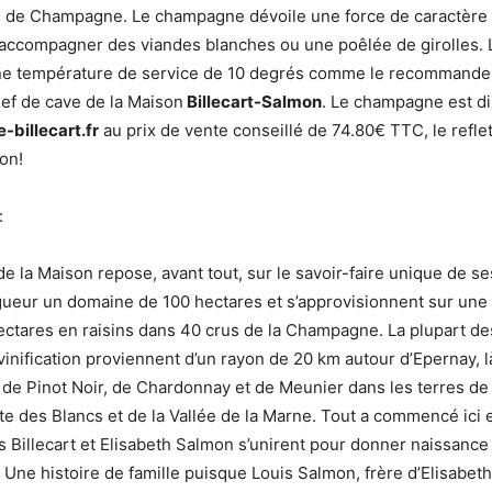
s de Champagne. Le champagne dévoile une force de caractère
 accompagner des viandes blanches ou une poêlée de girolles
 une température de service de 10 degrés comme le recommand
ef de cave de la Maison
Billecart-Salmon
. Le champagne est di
billecart.fr
au prix de vente conseillé de 74.80€ TTC, le reflet
on!
:
 la Maison repose, avant tout, sur le savoir-faire unique de 
gueur un domaine de 100 hectares et s’approvisionnent sur une 
ectares en raisins dans 40 crus de la Champagne. La plupart des
 vinification proviennent d’un rayon de 20 km autour d’Epernay, 
 de Pinot Noir, de Chardonnay et de Meunier dans les terres d
te des Blancs et de la Vallée de la Marne. Tout a commencé ici 
s Billecart et Elisabeth Salmon s’unirent pour donner naissance
ne histoire de famille puisque Louis Salmon, frère d’Elisabeth