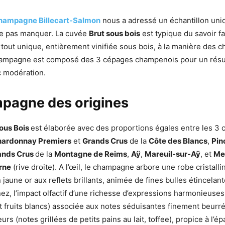
hampagne Billecart-Salmon
nous a adressé un échantillon un
ne pas manquer. La cuvée
Brut sous bois
est typique du savoir fa
rtout unique, entièrement vinifiée sous bois, à la manière des
champagne est composé des 3 cépages champenois pour un résult
c modération.
pagne des origines
sous Bois
est élaborée avec des proportions égales entre les 3
ardonnay Premiers
et
Grands Crus
de la
Côte des Blancs
,
Pin
ands Crus
de la
Montagne de Reims
,
Aÿ
,
Mareuil-sur-Aÿ
, et
Me
rne
(rive droite). A l’œil, le champagne arbore une robe cristalli
jaune or aux reflets brillants, animée de fines bulles étincelant
ez, l’impact olfactif d’une richesse d’expressions harmonieuses 
t fruits blancs) associée aux notes séduisantes finement beurr
urs (notes grillées de petits pains au lait, toffee), propice à l