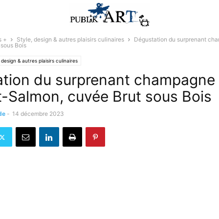
s +
Style, design & autres plaisirs culinaires
Dégustation du surprenant cha
 sous Bois
 design & autres plaisirs culinaires
tion du surprenant champagne
rt-Salmon, cuvée Brut sous Bois
de
-
14 décembre 2023