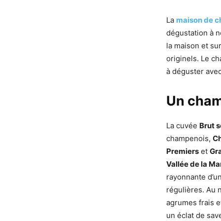
La
maison de c
dégustation à 
la maison et su
originels. Le 
à déguster ave
Un cham
La cuvée
Brut 
champenois,
Ch
Premiers
et
Gr
Vallée de la Ma
rayonnante d’un 
régulières. Au n
agrumes frais e
un éclat de save