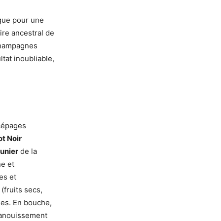
ique pour une
ire ancestral de
 champagnes
at inoubliable,
 cépages
ot Noir
unier
de la
ne et
es et
(fruits secs,
ées. En bouche,
’épanouissement