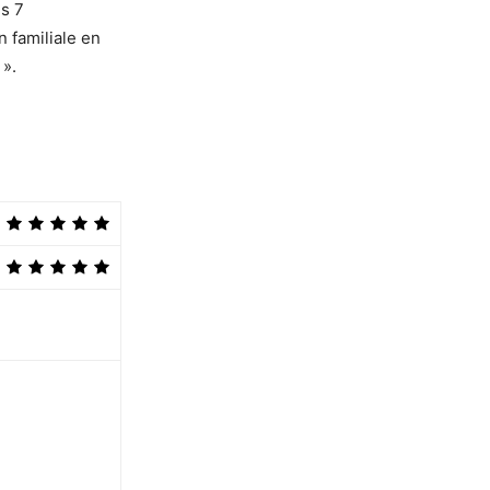
is 7
n familiale en
 ».