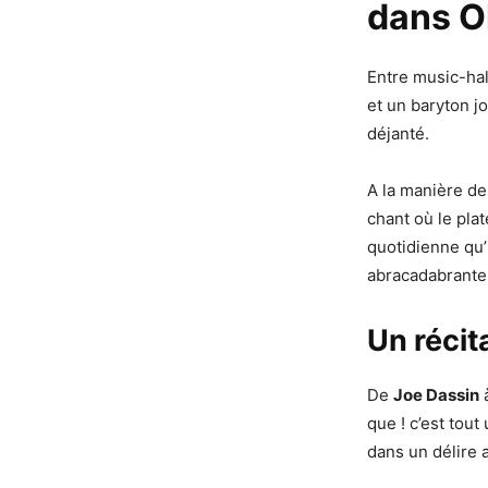
dans Oh
Entre music-hal
et un baryton j
déjanté.
A la manière d
chant où le plat
quotidienne qu’
abracadabrante
Un récita
De
Joe Dassin
que ! c’est tout
dans un délire 