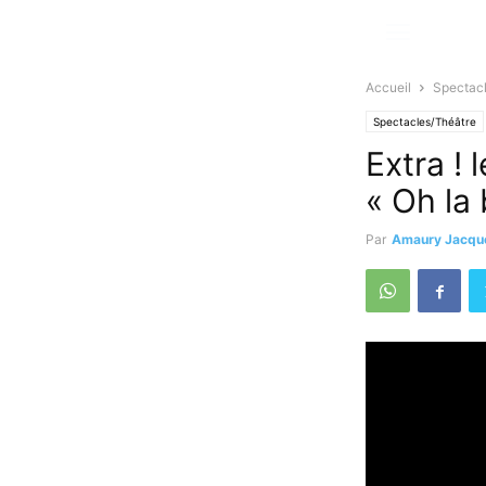
Accueil
Spectac
Spectacles/Théâtre
Extra ! 
« Oh la 
Par
Amaury Jacqu