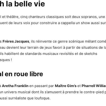
 la belle vie
l et théâtre, cinq chanteurs classiques soit deux sopranos, une 
ouent de leurs voix pour construire a cappella un show aussi su
es
Frères Jacques
, ils réinvente ce genre scénique mêlant com
eau devient leur terrain de jeux favori à partir de situations de l
ils habillent de standards musicaux revisités et de sketchs
sques !
l en roue libre
à
Aretha Franklin
en passant par
Maître Gim’s
et
Pharrell Willi
 un univers musical dont ils s’amusent à prendre le contre-pied p
aussi surréaliste que loufoque.