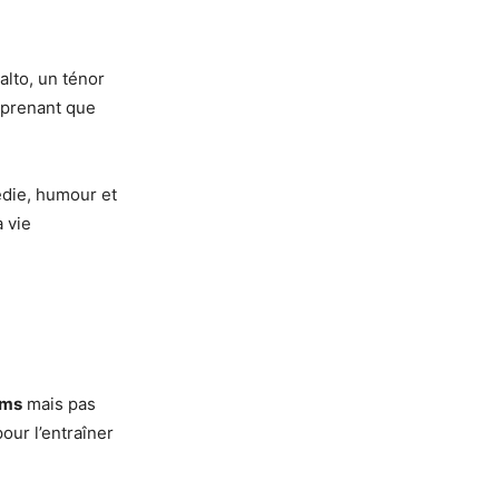
alto, un ténor
rprenant que
édie, humour et
a vie
ams
mais pas
our l’entraîner