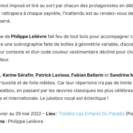
n mot imposé et tiré au sort par chacun des protagonistes en dé
s rattrapera à chaque saynète, l’inattendu est au rendez-vous de
arré.
ne de
Philippe Lelièvre
fait feu de tout bois pour accompagner c
e une scénographie faite de boîtes à géométrie variable, d’acc
ur contexte et d’un code couleur vestimentaire décliné pour c
teur.
s
,
Karine Sérafin
,
Patrick Laviosa
,
Fabian Ballarin
et
Sandrine 
rtuosité et de folie mêlées. Car leur
répertoire n’a pas de limite
beatbox, en passant par les œuvres classiques les plus célèbre
e et internationale. Le jukebox vocal est éclectique !
nvier au 29 mai 2022 –
Lieu
:
Théâtre Les Enfants Du Paradis
(Pa
ène
: Philippe Lelièvre