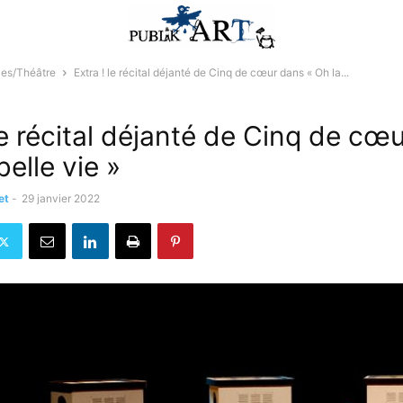
les/Théâtre
Extra ! le récital déjanté de Cinq de cœur dans « Oh la...
le récital déjanté de Cinq de cœ
belle vie »
et
-
29 janvier 2022