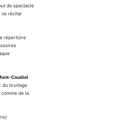
but de spectacle
 ce récital
e répertoire
essoires
haque
Mont-Coudiol
 : du bruitage
s comme de la
ris)