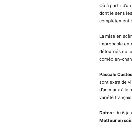
Où à partir d’u
dont le sens le
complètement b
La mise en scè
improbable entr
détournés de le
comédien-chan
Pascale Coste
sont extra de vi
d’animaux à la 
variété français
Dates
: du 6 ja
Metteur en sc