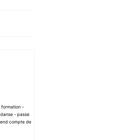
e formation -
e danse - passe
 rend compte de