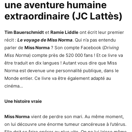
une aventure humaine
extraordinaire (JC Lattès)
Tim Bauerschmidt
et
Ramie Liddle
ont écrit leur premier
récit :
Le voyage de Miss Norma
. Qui n’a pas entendu
parler de
Miss Norma
? Son compte Facebook (
Driving
Miss Norma
) compte près de 520 000 fans ! Et ce livre va
être traduit en dix langues ! Autant vous dire que Miss
Norma est devenue une personnalité publique, dans le
Monde entier. Ce livre va être également adapté au
cinéma…
Une histoire vraie
Miss Norma
vient de perdre son mari. Au même moment,
on lui découvre une énorme tumeur cancéreuse à l’utérus.
Elle doit se faire opérer au plus vite. On ne lui laisse même