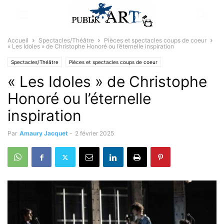
Accueil
Spectacles/Théâtre
Pièces et spectacles coups de coeur
« Les Idoles » de Christophe Honoré ou l’éternelle inspiration
Spectacles/Théâtre
Pièces et spectacles coups de coeur
« Les Idoles » de Christophe
Sélectionné par la rédaction
Honoré ou l’éternelle
inspiration
Par
Amaury Jacquet
-
2 février 2025