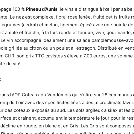
épage 100 %
Pineau d’Aunis
, le vins e distingue à l’œil par sa be
nte. Le nez est complexe, floral rose fanée, fruité petits fruits
e, agrumes (cédrat) et melon, finement épicé avec une pointe de
z ample et fraîche, à la fois ronde et tendue, vive, gourmande,
le. Le vin accompagne idéalement une salade pamplemousse-avo
ole grillée au citron ou un poulet à l’estragon. Distribué en ven
 en CHR, son prix TTC cavistes s’élève à 7,00 euros, une somme
ité du vin!
:
 dans l’AOP Coteaux du Vendômois qui s’étire sur 28 commune
 long du Loir avec des spécificités liées à des microclimats favo
r des coteaux exposés au sud. Les sols argileux à silex et les pe
rface et drainent, accumulent la température le jour pour la resti
e décline en rouge, en blanc et en Gris. Les Gris sont composés 
’Aunis, cépage emblématique de l’appellation, et son nom est lié