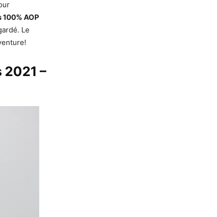
our
is 100% AOP
gardé. Le
venture!
s 2021 –