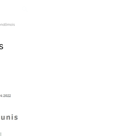
Vendômois
s