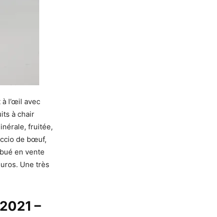
t à l’œil avec
ts à chair
nérale, fruitée,
accio de bœuf,
ribué en vente
euros. Une très
2021 –