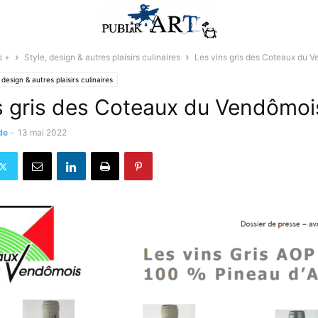
s +
Style, design & autres plaisirs culinaires
Les vins gris des Coteaux du 
 design & autres plaisirs culinaires
s gris des Coteaux du Vendômoi
de
-
13 mai 2022