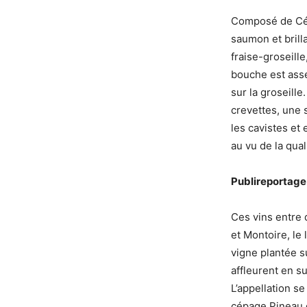
Composé de C
saumon et brilla
fraise-groseill
bouche est asse
sur la groseil
crevettes, une s
les cavistes et
au vu de la qual
Publireportage
Ces vins entre
et Montoire, le
vigne plantée su
affleurent en su
L’appellation s
cépage Pineau d