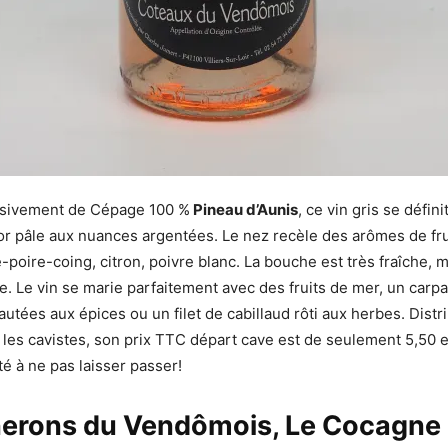
sivement de Cépage 100 %
Pineau d’Aunis
, ce vin gris se défini
or pâle aux nuances argentées. Le nez recèle des arômes de frui
oire-coing, citron, poivre blanc. La bouche est très fraîche, mi
e. Le vin se marie parfaitement avec des fruits de mer, un carp
autées aux épices ou un filet de cabillaud rôti aux herbes. Dist
 les cavistes, son prix TTC départ cave est de seulement 5,50 
té à ne pas laisser passer!
nerons du Vendômois, Le Cocagne 