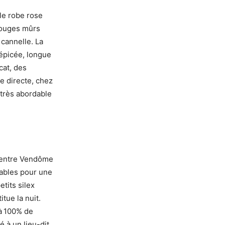
lle robe rose
 rouges mûrs
 cannelle. La
 épicée, longue
cat, des
te directe, chez
 très abordable
s entre Vendôme
rables pour une
tits silex
tue la nuit.
à
100% de
 à un lieu-dit