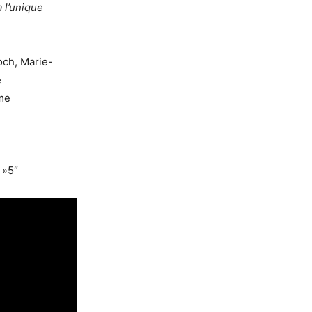
 l’unique
och, Marie-
e
me
 »5″