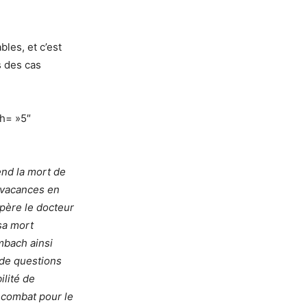
les, et c’est
s des cas
th= »5″
end la mort de
s vacances en
père le docteur
sa mort
mbach ainsi
 de questions
ilité de
 combat pour le