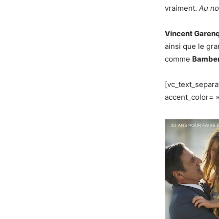
vraiment.
Au no
Vincent Garen
ainsi que le gra
comme
Bamber
[vc_text_separ
accent_color= 