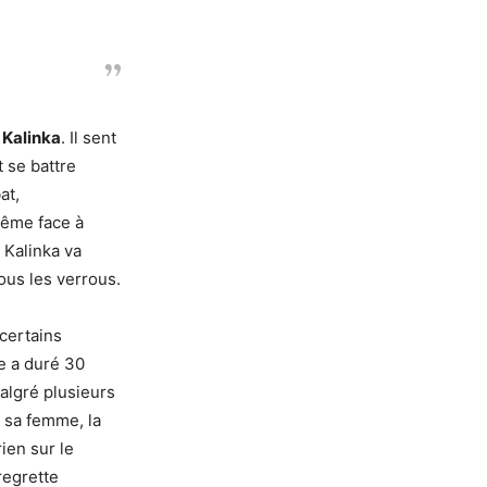
e
Kalinka
. Il sent
t se battre
at,
même face à
 Kalinka va
sous les verrous.
certains
re a duré 30
algré plusieurs
t sa femme, la
ien sur le
regrette