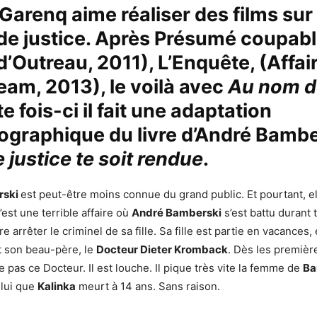
 Garenq
aime réaliser des films sur
 de justice. Après Présumé coupabl
 d’Outreau, 2011), L’Enquête, (Affai
eam, 2013), le voilà avec
Au nom d
te fois-ci il fait une adaptation
graphique du livre d’And
ré Bambe
 justice te soit rendue
.
rski
est peut-être moins connue du grand public. Et pourtant, e
’est une terrible affaire où
André Bamberski
s’est battu durant 
e arrêter le criminel de sa fille. Sa fille est partie en vacances
t son beau-père, le
Docteur Dieter Kromback
. Dès les premièr
me pas ce Docteur. Il est louche. Il pique très vite la femme de
Ba
 lui que
Kalinka
meurt à 14 ans. Sans raison.