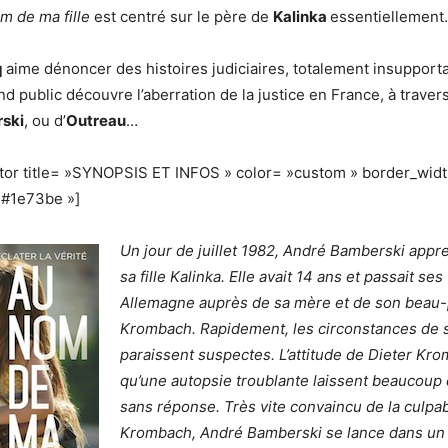
m de ma fille
est centré sur le père de
Kalinka
essentiellement.
q
aime dénoncer des histoires judiciaires, totalement insupportab
nd public découvre l’aberration de la justice en France, à traver
ski
, ou d’
Outreau
…
ator title= »SYNOPSIS ET INFOS » color= »custom » border_wid
»#1e73be »]
Un jour de juillet 1982, André Bamberski appr
sa fille Kalinka. Elle avait 14 ans et passait se
Allemagne auprès de sa mère et de son beau-
Krombach. Rapidement, les circonstances de 
paraissent suspectes. L’attitude de Dieter Kro
qu’une autopsie troublante laissent beaucoup
sans réponse. Très vite convaincu de la culpab
Krombach, André Bamberski se lance dans un