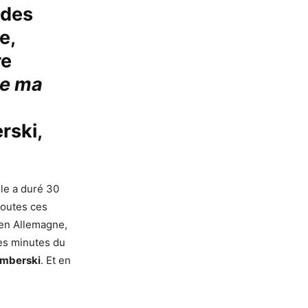
 des
e,
re
e ma
rski,
lle a duré 30
toutes ces
, en Allemagne,
es minutes du
mberski
. Et en