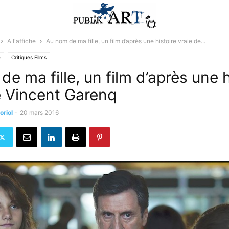
A l'affiche
Au nom de ma fille, un film d’après une histoire vraie de...
e
Critiques Films
e ma fille, un film d’après une h
e Vincent Garenq
oriol
-
20 mars 2016