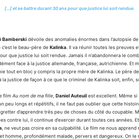
[…] et se battre durant 30 ans pour que justice lui soit rendue.
é Bamberski
dévoile des anomalies énormes dans l’autopsie d
 c’est le beau-père de
Kalinka
. Il va réunir toutes les preuves e
our que justice lui soit rendue. Jamais il n’abandonnera le comb
ment face à la justice allemande, française, autrichienne. Et 
nie tout en bloc y compris la propre mère de Kalinka. Le père de
 à la justice de façon à ce que le criminel de Kalinka soit, enfin, 
e film
Au nom de ma fille
,
Daniel Auteuil
est excellent. Même si 
 peu longs et répétitifs, il ne faut pas oublier que cette histoi
egretter d’apprendre très peu de choses du côté du coupable. M
es contre lui, il continue d’exercer durant toutes ces années. E
a
, ne veut pas croire en sa culpabilité. Le film ne nous apprend r
et homme, profondément malade, pervers et dangereux. On le 