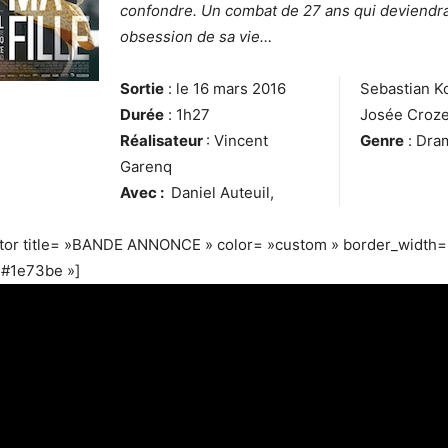
confondre. Un combat de 27 ans qui deviendra
obsession de sa vie…
Sortie
: le 16 mars 2016
Sebastian K
Durée
: 1h27
Josée Croz
Réalisateur
: Vincent
Genre
: Dra
Garenq
Avec :
Daniel Auteuil,
ator title= »BANDE ANNONCE » color= »custom » border_width=
»#1e73be »]