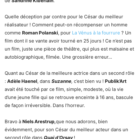
de
Sandrine Kiberlain
.
Quelle déception par contre pour le César du meilleur
réalisateur ! Comment peut-on récompenser un homme
comme
Roman Polanski
, pour
La Vénus à la fourrure
? Un
film dont il se vante avoir tourné en 25 jours ! Ce n’est pas
un film, juste une pièce de théâtre, qui plus est malsaine et
autobiographique, filmée. Une grossière erreur…
Quant au César de la meilleure actrice dans un second rôle
:
Adèle Haenel
, dans
Suzanne
,
c’est bien vu !
Publik’Art
avait été touché par ce film, simple, modeste, où la vie
d’une jeune fille qui se retrouve enceinte à 16 ans, bascule
de façon irréversible. Dans l’horreur.
Bravo à
Niels Arestrup,
que nous adorons, bien
évidemment, pour son César du meilleur acteur dans un
second rôle dans
Quai d’Orsay
!