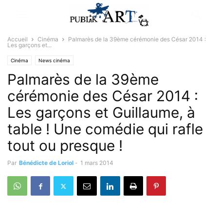
Accueil
Cinéma
Palmarès de la 39ème cérémonie des César 2014 :
Les garçons et...
Cinéma
News cinéma
Palmarès de la 39ème
cérémonie des César 2014 :
Les garçons et Guillaume, à
table ! Une comédie qui rafle
tout ou presque !
Par
Bénédicte de Loriol
-
1 mars 2014