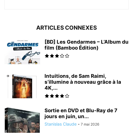
ARTICLES CONNEXES
[BD] Les Gendarmes – L’Album du
film (Bamboo Édition)
Intuitions, de Sam Raimi,
s’illumine à nouveau grâce à la
4K,...
Sortie en DVD et Blu-Ray de 7
jours en juin, un...
Stanislas Claude
-
7 mai 2026