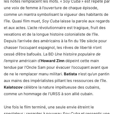
les notes remplacent les mots. «
Soy Cuba
» est répété par
une voix de femme à l’ouverture de chaque épisode,
comme un mantra symbolisant la vigueur des habitants de
l’île. Quasi film muet,
Soy Cuba
laisse la parole aux regards
et aux actes. L’acte révolutionnaire est tragique, fruit des
vexations et de la longue histoire colonialiste de l’île.
Depuis l’arrivée des américains à la fin du 19e siècle pour
chasser l’occupant espagnol, les rêves de liberté n’ont
cessé d’être bafoués. La BD
Une histoire populaire de
l’empire américain
d’
Howard Zinn
dépeint cette main
tendue par l’Oncle Sam pour évacuer l’occupant avant que
de ne le remplacer manu militari.
Batista
n’est qu’un pantin
aux mains des impérialistes pillant les ressources de l’île.
Kalatozov
célèbre la nature impétueuse des cubains,
comme un hommage de l’URSS à son allié cubain.
Une fois le film terminé, une seule envie étreint le
spectateur : regarder à nouveau
Soy Cuba
et ressentir une