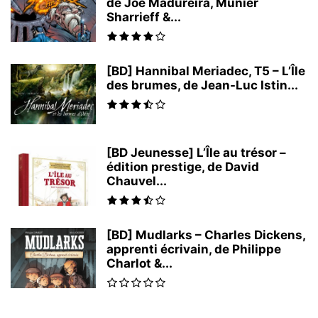
de Joe Madureira, Munier
Sharrieff &...
[BD] Hannibal Meriadec, T5 – L’Île
des brumes, de Jean-Luc Istin...
[BD Jeunesse] L’Île au trésor –
édition prestige, de David
Chauvel...
[BD] Mudlarks – Charles Dickens,
apprenti écrivain, de Philippe
Charlot &...