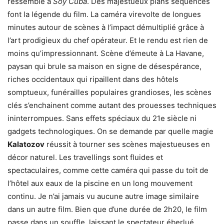
ressemble à
Soy Cuba
. Des majestueux plans séquences
font la légende du film. La caméra virevolte de longues
minutes autour de scènes à l’impact démultiplié grâce à
l’art prodigieux du chef opérateur. Et le rendu est rien de
moins qu’impressionnant. Scène d’émeute à La Havane,
paysan qui brule sa maison en signe de désespérance,
riches occidentaux qui ripaillent dans des hôtels
somptueux, funérailles populaires grandioses, les scènes
clés s’enchainent comme autant des prouesses techniques
ininterrompues. Sans effets spéciaux du 21e siècle ni
gadgets technologiques. On se demande par quelle magie
Kalatozov
réussit à tourner ses scènes majestueuses en
décor naturel. Les travellings sont fluides et
spectaculaires, comme cette caméra qui passe du toit de
l’hôtel aux eaux de la piscine en un long mouvement
continu. Je n’ai jamais vu aucune autre image similaire
dans un autre film. Bien que d’une durée de 2h20, le film
passe dans un souffle, laissant le spectateur éberlué