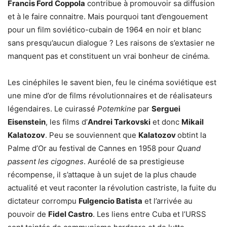
Francis Ford Coppola
contribue à promouvoir sa diffusion
et à le faire connaitre. Mais pourquoi tant d’engouement
pour un film soviético-cubain de 1964 en noir et blanc
sans presqu’aucun dialogue ? Les raisons de s’extasier ne
manquent pas et constituent un vrai bonheur de cinéma.
Les cinéphiles le savent bien, feu le cinéma soviétique est
une mine d’or de films révolutionnaires et de réalisateurs
légendaires. Le cuirassé
Potemkine
par
Serguei
Eisenstein
, les films d’
Andrei Tarkovski
et donc
Mikail
Kalatozov
. Peu se souviennent que
Kalatozov
obtint la
Palme d’Or au festival de Cannes en 1958 pour
Quand
passent les cigognes
. Auréolé de sa prestigieuse
récompense, il s’attaque à un sujet de la plus chaude
actualité et veut raconter la révolution castriste, la fuite du
dictateur corrompu
Fulgencio Batista
et l’arrivée au
pouvoir de
Fidel Castro
. Les liens entre Cuba et l’URSS