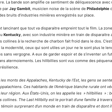
aire. La bande son amplifie ce sentiment de déliquescence ave
e par
Jay Gambit
, musicien noise de la scène de
Philadelphie
d
des bruits d’industries minières enregistrés sur place.
 lancinant que tout va disparaitre empreint tout le film. La zon
du
Kentucky
, avec son industrie minière en train de disparaitre a
s collines à la recherche de charbon fait froid dans le dos. C’es
a modernité, ceux qui sont utiles un jour ne le sont plus le len
 sans vergogne. A eux de garder espoir et de s’inventer un fut
ans atermoiements. Les hillbillies sont vus comme des péquena
résilience.
les monts des Appalaches, Kentucky de l’Est, les gens se sent
ppalachiens. Ces habitants de l’Amérique blanche rurale ont véc
eur région. Aux États-Unis, on les appelle les » hillbillies » : 
ollines. The Last Hillbilly est le portrait d’une famille à traver
, témoin surprenant d’un monde en train de disparaître et dont il 