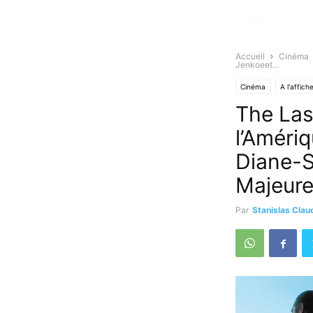
Accueil
Cinéma
Jenkoeet...
Cinéma
A l'affich
The Last
l’Améri
Diane-S
Majeure)
Par
Stanislas Clau