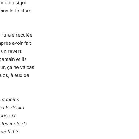
c une musique
ans le folklore
e rurale reculée
près avoir fait
t un revers
demain et ils
ur, ça ne va pas
uds, à eux de
ent moins
u le déclin
bouseux,
s les mots de
se fait le