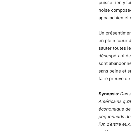
puisse rien y f
noise composé
appalachien et 
Un présentiment
en plein cœur 
sauter toutes le
désespérant de l
sont abandonnés
sans peine et s
faire preuve de 
Synopsis
:
Dans 
Américains qu’A
économique de l
péquenauds des c
l’un d’entre eux