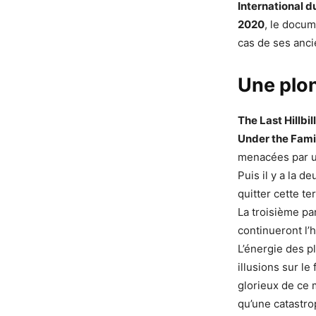
International 
2020
, le docum
cas de ses anci
Une plon
The Last Hillbil
Under the Fami
menacées par un
Puis il y a la d
quitter cette t
La troisième pa
continueront l’
L’énergie des p
illusions sur le
glorieux de ce 
qu’une catastro