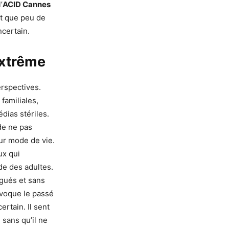
’
ACID Cannes
it que peu de
ncertain.
extrême
rspectives.
familiales,
dias stériles.
de ne pas
eur mode de vie.
ux qui
de des adultes.
igués et sans
 évoque le passé
rtain. Il sent
sans qu’il ne