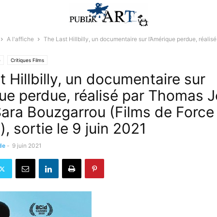
A l'affiche
The Last Hillbilly, un documentaire sur l’Amérique perdue, réali
e
Critiques Films
 Hillbilly, un documentaire sur
que perdue, réalisé par Thomas 
ara Bouzgarrou (Films de Force
, sortie le 9 juin 2021
de
-
9 juin 2021