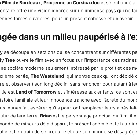
du Film de Bordeaux
,
Prix jeune
au
Corsica.doc
et sélectionné à l
entaire offre une vision ignorée sur un immense pays qui ne fa
ennes forces ouvrières, pour un présent cabossé et un avenir i
gée dans un milieu paupérisé à l’
ly
se découpe en sections qui se concentrent sur différentes pe
ly Tree
ouvre le film avec un focus sur l’importance des racines 
e société moderne seulement intéressé par le profit et des mé
euxième partie,
The Wasteland
, qui montre ceux qui ont décidé 
erre et observent son long déclin, sans renoncer pour autant à l
rtie est
Land of Tomorrow
et s’intéresse aux enfants, ce sont e
histoire familiale et leur innocence tranche avec l’âpreté du mon
lus jeunes fait espérer qu’ils pourront remplacer leurs ainés fat
 futur de leur terre.
Brian
est le personnage principal du film, il
monde de mineurs déjà disparu, le présent anémié et le futur ince
phe est en train de se produire et que son monde se désagrège 