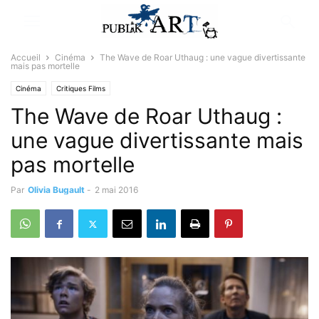
Accueil
Cinéma
The Wave de Roar Uthaug : une vague divertissante
mais pas mortelle
Cinéma
Critiques Films
The Wave de Roar Uthaug :
une vague divertissante mais
pas mortelle
Par
Olivia Bugault
-
2 mai 2016