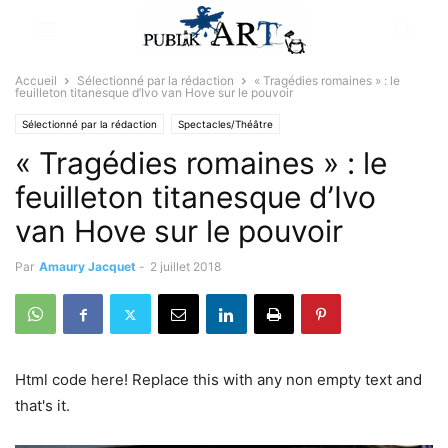
Accueil
Sélectionné par la rédaction
« Tragédies romaines » : le
feuilleton titanesque d’Ivo van Hove sur le pouvoir
Sélectionné par la rédaction
Spectacles/Théâtre
« Tragédies romaines » : le
feuilleton titanesque d’Ivo
van Hove sur le pouvoir
Par
Amaury Jacquet
-
2 juillet 2018
Html code here! Replace this with any non empty text and
that's it.