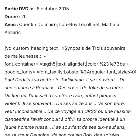
Sortie DVD le :
6 octobre 2015
Durée :
2h
Avec :
Quentin Dolmaire, Lou-Roy Lecollinet, Mathieu
Almaric
[vc_custom_heading text= »Synopsis de Trois souvenirs
de ma jeunesse : »
font_container= »tag:h5|text_align:left|color:%231e73be »
google_fonts= »font_family:Lobster%3Aregular|font_style
Paul Dédalus va quitter le Tadjikistan. Il se souvient… De
son enfance à Roubaix… Des crises de folie de sa mère…
Du lien qui l’unissait à son frère Ivan, enfant pieux et
violent…Il se souvient… De ses seize ans… De son père,
veuf inconsolable… De ce voyage en URSS où une mission
clandestine l’avait conduit à offrir sa propre identité à un
jeune homme russe… Il se souvient de ses dix-neuf ans,
de sa sœur Delphine, de son cousin Bob, des soirées