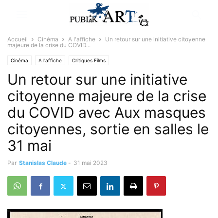
Accueil
Cinéma
A l'affiche
Un retour sur une initiative citoyenne
majeure de la crise du COVID...
Cinéma
A l'affiche
Critiques Films
Un retour sur une initiative
citoyenne majeure de la crise
du COVID avec Aux masques
citoyennes, sortie en salles le
31 mai
Par
Stanislas Claude
-
31 mai 2023