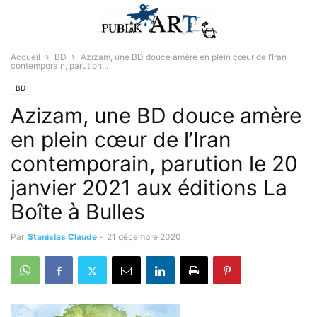
Accueil
BD
Azizam, une BD douce amère en plein cœur de l’Iran
contemporain, parution...
BD
Azizam, une BD douce amère
en plein cœur de l’Iran
contemporain, parution le 20
janvier 2021 aux éditions La
Boîte à Bulles
Par
Stanislas Claude
-
21 décembre 2020