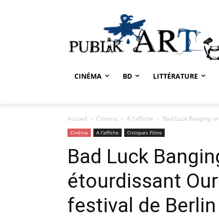
CINÉMA
BD
LITTÉRATURE
Accueil
Cinéma
A l'affiche
Bad Luck Banging or 
Cinéma
A l'affiche
Critiques Films
Bad Luck Banging
étourdissant Our
festival de Berlin