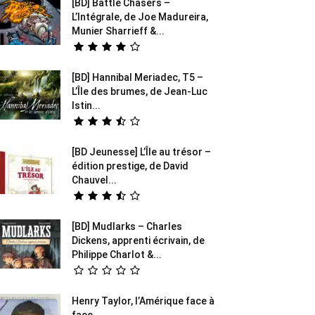
[BD] Battle Chasers –
L’Intégrale, de Joe Madureira,
Munier Sharrieff &...
[BD] Hannibal Meriadec, T5 –
L’Île des brumes, de Jean-Luc
Istin...
[BD Jeunesse] L’Île au trésor –
édition prestige, de David
Chauvel...
[BD] Mudlarks – Charles
Dickens, apprenti écrivain, de
Philippe Charlot &...
Henry Taylor, l’Amérique face à
face