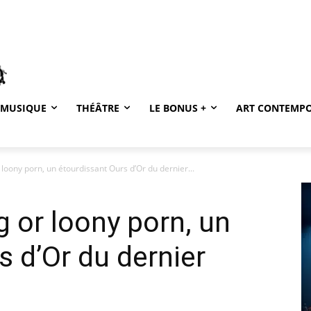
MUSIQUE
THÉÂTRE
LE BONUS +
ART CONTEMP
loony porn, un étourdissant Ours d’Or du dernier...
 or loony porn, un
s d’Or du dernier