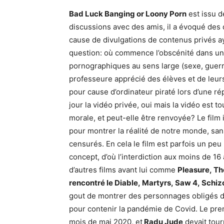
Bad Luck Banging or Loony Porn
est issu de
discussions avec des amis, il a évoqué de
cause de divulgations de contenus privés ay
question: où commence l’obscénité dans 
pornographiques au sens large (sexe, guerr
professeure apprécié des élèves et de leurs
pour cause d’ordinateur piraté lors d’une ré
jour la vidéo privée, oui mais la vidéo est 
morale, et peut-elle être renvoyée? Le film 
pour montrer la réalité de notre monde, sans
censurés. En cela le film est parfois un peu 
concept, d’où l’interdiction aux moins de 1
d’autres films avant lui comme
Pleasure, The
rencontré le Diable, Martyrs, Saw 4, Schiz
gout de montrer des personnages obligés 
pour contenir la pandémie de Covid. Le pre
mois de mai 2020, et
Radu Jude
devait tour