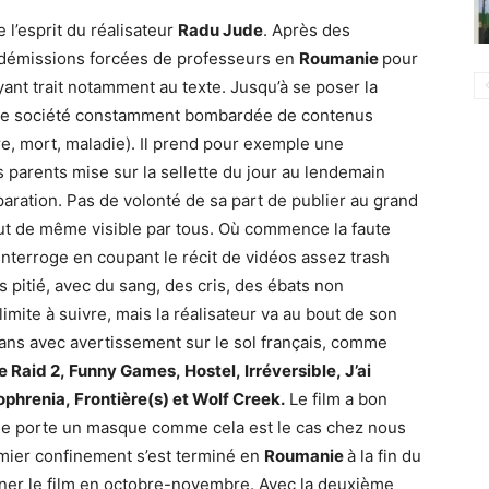
 l’esprit du réalisateur
Radu Jude
. Après des
s démissions forcées de professeurs en
Roumanie
pour
ant trait notamment au texte. Jusqu’à se poser la
une société constamment bombardée de contenus
e, mort, maladie). Il prend pour exemple une
 parents mise sur la sellette du jour au lendemain
paration. Pas de volonté de sa part de publier au grand
tout de même visible par tous. Où commence la faute
interroge en coupant le récit de vidéos assez trash
 pitié, avec du sang, des cris, des ébats non
limite à suivre, mais la réalisateur va au bout de son
6 ans avec avertissement sur le sol français, comme
 Raid 2, Funny Games, Hostel, Irréversible, J’ai
ophrenia, Frontière(s) et Wolf Creek.
Le film a bon
de porte un masque comme cela est le cas chez nous
mier confinement s’est terminé en
Roumanie
à la fin du
ner le film en octobre-novembre. Avec la deuxième