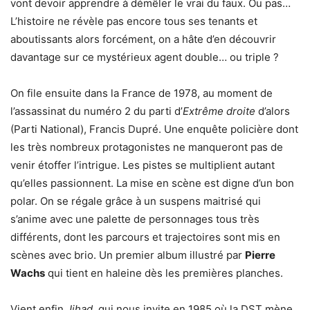
vont devoir apprendre à démêler le vrai du faux. Ou pas…
L’histoire ne révèle pas encore tous ses tenants et
aboutissants alors forcément, on a hâte d’en découvrir
davantage sur ce mystérieux agent double… ou triple ?
On file ensuite dans la France de 1978, au moment de
l’assassinat du numéro 2 du parti d’
Extrême droite
d’alors
(Parti National), Francis Dupré. Une enquête policière dont
les très nombreux protagonistes ne manqueront pas de
venir étoffer l’intrigue. Les pistes se multiplient autant
qu’elles passionnent. La mise en scène est digne d’un bon
polar. On se régale grâce à un suspens maitrisé qui
s’anime avec une palette de personnages tous très
différents, dont les parcours et trajectoires sont mis en
scènes avec brio. Un premier album illustré par
Pierre
Wachs
qui tient en haleine dès les premières planches.
Vient enfin
Jihad
, qui nous invite en 1985 où la DST mène