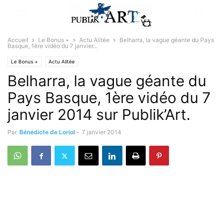
Accueil
Le Bonus +
Actu Alitée
Belharra, la vague géante du Pays
Basque, 1ère vidéo du 7 janvier...
Le Bonus +
Actu Alitée
Belharra, la vague géante du
Pays Basque, 1ère vidéo du 7
janvier 2014 sur Publik’Art.
Par
Bénédicte de Loriol
-
7 janvier 2014