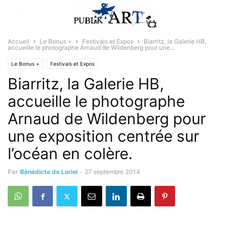
Accueil
Le Bonus +
Festivals et Expos
Biarritz, la Galerie HB,
accueille le photographe Arnaud de Wildenberg pour une...
Le Bonus +
Festivals et Expos
Biarritz, la Galerie HB,
accueille le photographe
Arnaud de Wildenberg pour
une exposition centrée sur
l’océan en colère.
Par
Bénédicte de Loriol
-
27 septembre 2014