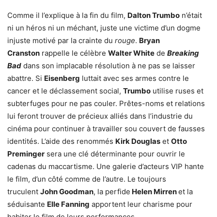
Comme il l’explique à la fin du film,
Dalton Trumbo
n’était
ni un héros ni un méchant, juste une victime d’un dogme
injuste motivé par la crainte du
rouge
.
Bryan
Cranston
rappelle le célèbre
Walter White
de
Breaking
Bad
dans son implacable résolution à ne pas se laisser
abattre. Si
Eisenberg
luttait avec ses armes contre le
cancer et le déclassement social,
Trumbo
utilise ruses et
subterfuges pour ne pas couler. Prêtes-noms et relations
lui feront trouver de précieux alliés dans l’industrie du
cinéma pour continuer à travailler sou couvert de fausses
identités. L’aide des renommés
Kirk Douglas
et
Otto
Preminger
sera une clé déterminante pour ouvrir le
cadenas du maccartisme. Une galerie d’acteurs VIP hante
le film, d’un côté comme de l’autre. Le toujours
truculent
John Goodman
, la perfide
Helen Mirren
et la
séduisante
Elle Fanning
apportent leur charisme pour
habiter le film de leurs performances.