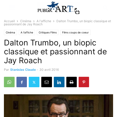
Accueil
Cinéma
A l'affiche
Dalton Trumbo, un biopic classique et
passionnant de Jay Roach
Cinéma
A l'affiche
Critiques Films
Films coups de coeur
Dalton Trumbo, un biopic
classique et passionnant de
Jay Roach
Par
Stanislas Claude
-
30 avril 2016