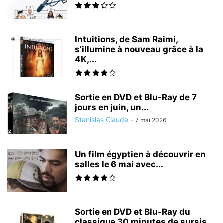
Intuitions, de Sam Raimi,
s’illumine à nouveau grâce à la
4K,...
Sortie en DVD et Blu-Ray de 7
jours en juin, un...
Stanislas Claude
-
7 mai 2026
Un film égyptien à découvrir en
salles le 6 mai avec...
Sortie en DVD et Blu-Ray du
classique 30 minutes de sursis...