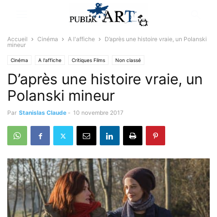
Accueil
Cinéma
A l'affiche
D’après une histoire vraie, un Polanski
mineur
Cinéma
A l'affiche
Critiques Films
Non classé
D’après une histoire vraie, un
Polanski mineur
Par
Stanislas Claude
-
10 novembre 2017