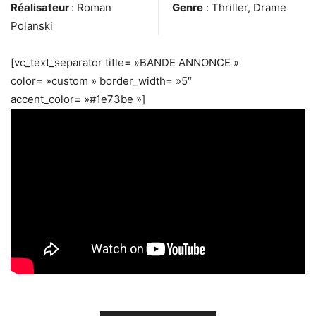
Réalisateur
: Roman
Genre
: Thriller, Drame
Polanski
[vc_text_separator title= »BANDE ANNONCE »
color= »custom » border_width= »5″
accent_color= »#1e73be »]