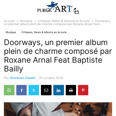
Accueil
Musique
Critiques, News & Albums en écoute
Doorways,
un premier album plein de charme composé par Roxane Arnal Feat...
Musique
Critiques, News & Albums en écoute
Doorways, un premier album
plein de charme composé par
Roxane Arnal Feat Baptiste
Bailly
Par
Stanislas Claude
-
20 octobre 2020