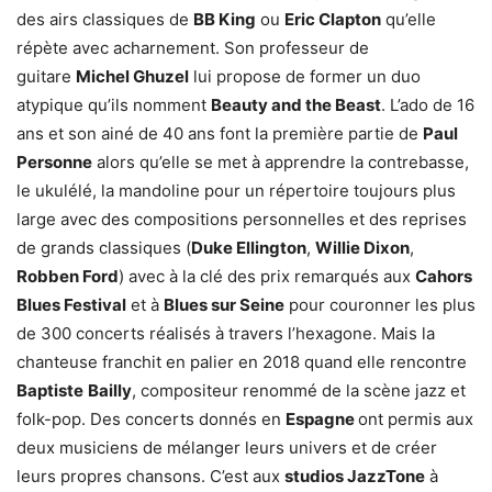
des airs classiques de
BB King
ou
Eric Clapton
qu’elle
répète avec acharnement. Son professeur de
guitare
Michel Ghuzel
lui propose de former un duo
atypique qu’ils nomment
Beauty and the Beast
. L’ado de 16
ans et son ainé de 40 ans font la première partie de
Paul
Personne
alors qu’elle se met à apprendre la contrebasse,
le ukulélé, la mandoline pour un répertoire toujours plus
large avec des compositions personnelles et des reprises
de grands classiques (
Duke Ellington
,
Willie Dixon
,
Robben Ford
) avec à la clé des prix remarqués aux
Cahors
Blues Festival
et à
Blues sur Seine
pour couronner les plus
de 300 concerts réalisés à travers l’hexagone. Mais la
chanteuse franchit en palier en 2018 quand elle rencontre
Baptiste
Bailly
, compositeur renommé de la scène jazz et
folk-pop. Des concerts donnés en
Espagne
ont permis aux
deux musiciens de mélanger leurs univers et de créer
leurs propres chansons. C’est aux
studios JazzTone
à