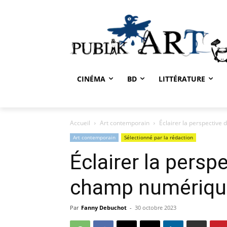
CINÉMA
BD
LITTÉRATURE
Accueil
Art contemporain
Éclairer la perspective 
Art contemporain
Sélectionné par la rédaction
Éclairer la perspe
champ numérique
Par
Fanny Debuchot
-
30 octobre 2023