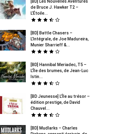
[BD] Les Nouvelles Aventures
de Bruce J. Hawker T2 –
L’Étoile...
[BD] Battle Chasers –
L’Intégrale, de Joe Madureira,
Munier Sharrieff &...
[BD] Hannibal Meriadec, T5 –
L’Île des brumes, de Jean-Luc
Istin...
[BD Jeunesse] L’Île au trésor –
édition prestige, de David
Chauvel...
[BD] Mudlarks – Charles
Dickens, apprenti écrivain, de