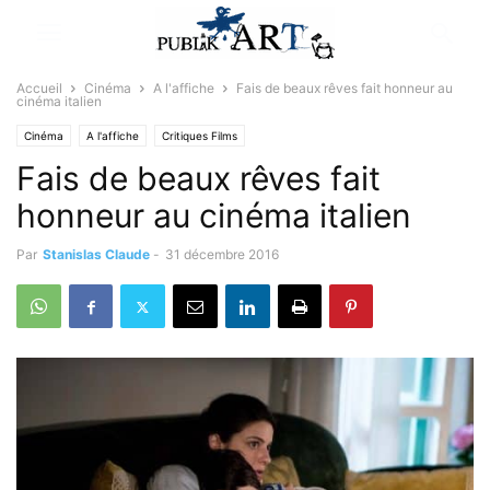
Accueil
Cinéma
A l'affiche
Fais de beaux rêves fait honneur au
cinéma italien
Cinéma
A l'affiche
Critiques Films
Fais de beaux rêves fait
honneur au cinéma italien
Par
Stanislas Claude
-
31 décembre 2016