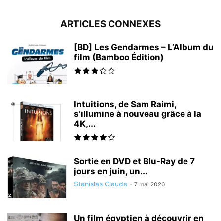
ARTICLES CONNEXES
[BD] Les Gendarmes – L’Album du
film (Bamboo Édition)
Intuitions, de Sam Raimi,
s’illumine à nouveau grâce à la
4K,...
Sortie en DVD et Blu-Ray de 7
jours en juin, un...
Stanislas Claude
-
7 mai 2026
Un film égyptien à découvrir en