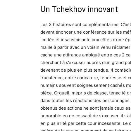
Un Tchekhov innovant
Les 3 histoires sont complémentaires. C’es
devant énoncer une conférence sur les méfa
limitée et insatisfaisante aux côtés d’une é
maille à partir avec un voisin venu réclamer
cache une attirance ambiguë entre ces 2 cara
cherchant à s’excuser auprès d’un grand poli
devenant de plus en plus tendue. 4 comédie
truculence, entre caricature, tendresse et 
humains souvent soigneusement cachés mais
pièce. Orgueil, mépris de classe, ténacité 
dans toutes les réactions des personnages et 
obtenus des actions ne sont jamais ceux e
honorable en ne cessant de s’excuser, il s’at
en plus irrité par cette cour incessante. Le
colère de la veuve, manquant de se faire t