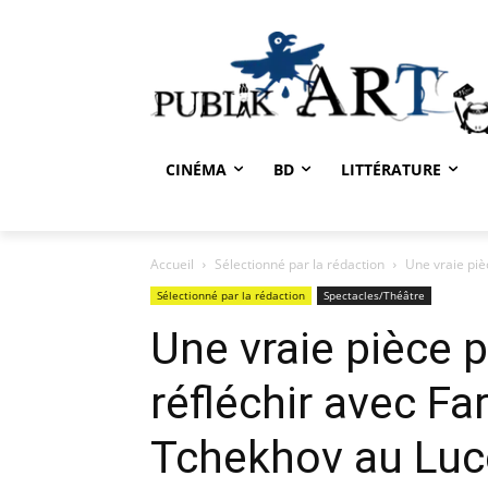
CINÉMA
BD
LITTÉRATURE
Accueil
Sélectionné par la rédaction
Une vraie pièc
Sélectionné par la rédaction
Spectacles/Théâtre
Une vraie pièce po
réfléchir avec Fa
Tchekhov au Luce