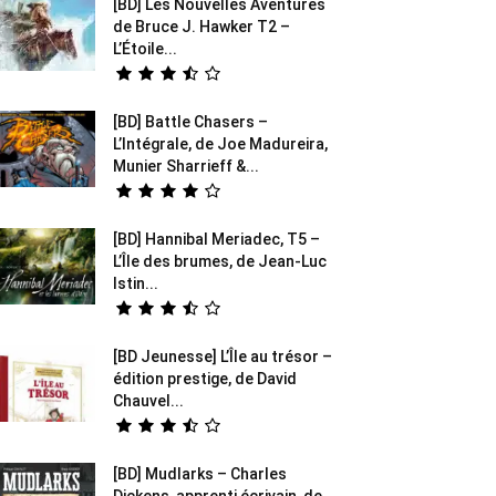
[BD] Les Nouvelles Aventures
de Bruce J. Hawker T2 –
L’Étoile...
[BD] Battle Chasers –
L’Intégrale, de Joe Madureira,
Munier Sharrieff &...
[BD] Hannibal Meriadec, T5 –
L’Île des brumes, de Jean-Luc
Istin...
[BD Jeunesse] L’Île au trésor –
édition prestige, de David
Chauvel...
[BD] Mudlarks – Charles
Dickens, apprenti écrivain, de