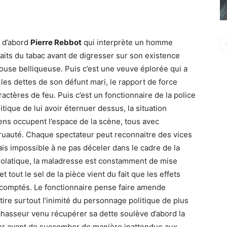
t d’abord
Pierre Rebbot
qui interprète un homme
its du tabac avant de digresser sur son existence
pouse belliqueuse. Puis c’est une veuve éplorée qui a
 les dettes de son défunt mari, le rapport de force
ctères de feu. Puis c’est un fonctionnaire de la police
tique de lui avoir éternuer dessus, la situation
ns occupent l’espace de la scène, tous avec
cruauté. Chaque spectateur peut reconnaitre des vices
 impossible à ne pas déceler dans le cadre de la
drolatique, la maladresse est constamment de mise
tout le sel de la pièce vient du fait que les effets
scomptés. Le fonctionnaire pense faire amende
tire surtout l’inimité du personnage politique de plus
 chasseur venu récupérer sa dette soulève d’abord la
uer avant de succomber de manière inattendue aux