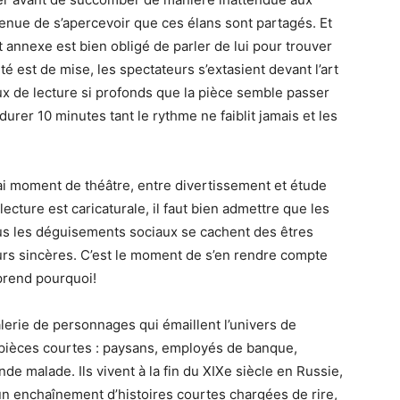
tenue de s’apercevoir que ces élans sont partagés. Et
 annexe est bien obligé de parler de lui pour trouver
ité est de mise, les spectateurs s’extasient devant l’art
 de lecture si profonds que la pièce semble passer
urer 10 minutes tant le rythme ne faiblit jamais et les
ai moment de théâtre, entre divertissement et étude
cture est caricaturale, il faut bien admettre que les
ous les déguisements sociaux se cachent des êtres
ours sincères. C’est le moment de s’en rendre compte
mprend pourquoi!
alerie de personnages qui émaillent l’univers de
 pièces courtes : paysans, employés de banque,
 malade. Ils vivent à la fin du XIXe siècle en Russie,
 un enchaînement d’histoires courtes chargées de rire,