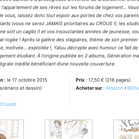
l’appartement de ses rêves sur les forums de logement… Vous 
de vous, laissez donc tout espoir aux portes de chez vos parents
ants (vous ne serez JAMAIS prioritaires au CROUS !), les studi
ne soit un cagibi !) et vos insouciantes années de jeunesse, v
al-logée ! Après la galère des stagiaires, thème de son premier
e, motivée… exploitée !, Yatuu décrypte avec humour ce fait de 
ogement étudiant. À l’origine publiée en 2 albums, Génération mal
égrale inédite bénéficiant d’une nouvelle couverture.
on
: le 17 octobre 2015
Prix
: 17,50 € (216 pages)
(scénario et dessin)
Acheter sur
:
Amazon
l
BDFu
r
d’Ouest