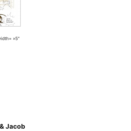
idth= »5″
 & Jacob