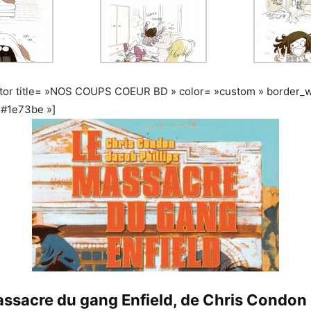
ator title= »NOS COUPS COEUR BD » color= »custom » border_w
»#1e73be »]
assacre du gang Enfield, de Chris Condon