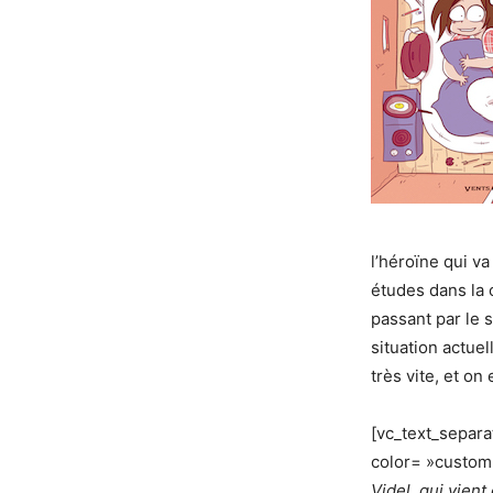
l’héroïne qui v
études dans la 
passant par le 
situation actuel
très vite, et o
[vc_text_separ
color= »custom
Videl, qui vien