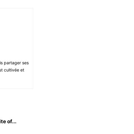
is partager ses
st cultivée et
e of...