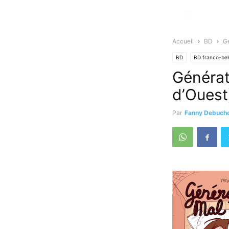
Accueil
BD
Gé
BD
BD franco-be
Générat
d’Ouest
Par
Fanny Debuch