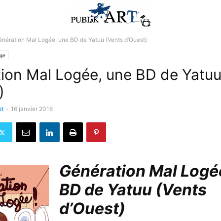
nération Mal Logée, une BD de Yatuu (Vents d’Ouest)
lge
ion Mal Logée, une BD de Yatuu
)
ot
-
16 janvier 2016
Génération Mal Logé
BD de Yatuu (Vents
d’Ouest)