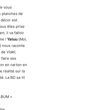
Ne vous
s planches de
e décor est
ous êtes prise
, il va falloir
ame !
Yatuu
(
Moi,
) nous raconte
s de
Videl
,
 faire ses
ion en carton en
 réalité sur la
é. La BD se lit
ALBUM »
che