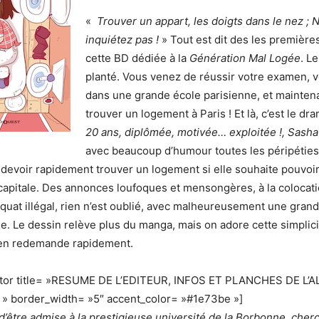
«
Trouver un appart, les doigts dans le nez ; 
inquiétez pas !
» Tout est dit des les première
cette BD dédiée à la
Génération Mal Logée
. L
planté. Vous venez de réussir votre examen, v
dans une grande école parisienne, et maintenant
trouver un logement à Paris ! Et là, c’est le dr
20 ans, diplômée, motivée… exploitée !, Sasha
avec beaucoup d’humour toutes les péripétie
a devoir rapidement trouver un logement si elle souhaite pouvoir
capitale. Des annonces loufoques et mensongères, à la colocat
squat illégal, rien n’est oublié, avec malheureusement une grande
le. Le dessin relève plus du manga, mais on adore cette simplicit
n en redemande rapidement.
ator title= »RESUME DE L’EDITEUR, INFOS ET PLANCHES DE L’
 » border_width= »5″ accent_color= »#1e73be »]
t d’être admise à la prestigieuse université de la Borbonne, cher