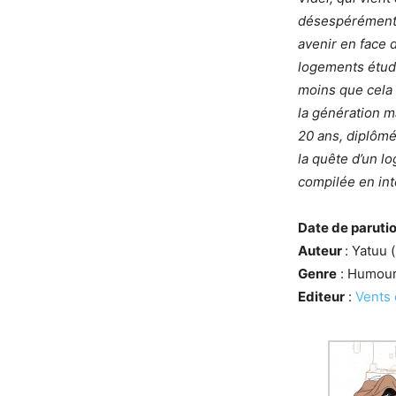
désespérément 
avenir en face 
logements étudi
moins que cela 
la génération m
20 ans, diplômé
la quête d’un l
compilée en int
Date de paruti
Auteur
: Yatuu 
Genre
: Humou
Editeur
:
Vents 