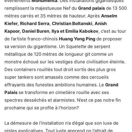
évènements
Monumenta
. Des installations gigantesques
remplissent la majestueuse Nef du
Grand palais
de 13 500
mètres carrés et 35 mètres de hauteur. Après
Anselm
Kiefer,
Richard Serra
,
Christian Boltanski
,
Anish
Kapoor,
Daniel Buren
,
Ilya et Emilia Kabokov
, c’est au tour
de l’artiste franco-chinois
Huang Yong Ping
de proposer
sa version du gigantisme. Un Squelette de serpent
métallique de 120 mètres de longueur git comme un
monstre échoué sur les vestiges d’une civilisation éteinte.
Des containers rouillés tout droit sortis des plus gros
super tankers sont amassés comme des cercueils
effrayants des funestes ambitions humaines. Le
Grand
Palais
se transforme en cimetière rouille avec ses
spectres desséchés et alarmistes. N’est ce pas notre fin
prochaine qui se profile à l’horizon?
La démesure de l’installation n’a d’égal que son luxe de
pistes explicatives. Tout juste apprend on l’attrait de