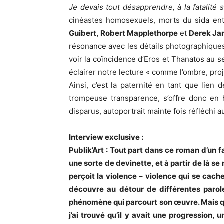
Je devais tout désapprendre, à la fatalité 
cinéastes homosexuels, morts du sida ent
Guibert, Robert Mapplethorpe
et
Derek Ja
résonance avec les détails photographiques
voir la coïncidence d’Eros et Thanatos au s
éclairer notre lecture « comme l’ombre, proje
Ainsi, c’est la paternité en tant que lien d
trompeuse transparence, s’offre donc en hé
disparus, autoportrait mainte fois réfléchi 
Interview exclusive :
Publik’Art : Tout part dans ce roman d’un f
une sorte de devinette, et à partir de là s
perçoit la violence – violence qui se cach
découvre au détour de différentes paro
phénomène qui parcourt son œuvre. Mais qua
j’ai trouvé qu’il y avait une progression,