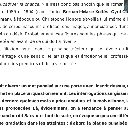
substituer la chance.
» Il n’est donc pas anodin que le roman s
re 1989 et 1994 (dans l’ordre
Bernard-Marie Koltès, Cyril C
rman
), à l’époque où Christophe Honoré s’éveillait lui-même à 
 de corps masculins érotisés, ces images, annonciatrices d’u
ein du désir. Probablement, ces figures sont les phares qui, de 
tée en avant, de ce qui doit arriver. »
e filiation inscrit dans le principe créateur qui se révèle au f
ritage d’une sensibilité artistique et émotionnelle, profess
autour des prémices et de la vie portée.
ait divers : un mot punaisé sur une porte avec, inscrit dessus
e met en place un questionnement. Les interrogations surgissent,
e derrière quelques mots a priori anodins, et la malveillance
les prononcées. Là, évidemment, on a tendance à penser au
nd on dit Sarraute, tout de suite, on évoque un peu une litté
 une gradation dans les atteintes : d’abord la blague punaisée 