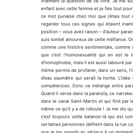
vraiment la question de ce livre. Je me su
enfant avec cette femme et je fais tout pour
ce mot punaisé chez moi que j’étais tout 
regarder tous ces signes qui étaient inamic
position – vous avez raison – d’auteur parano
suis tombé amoureux de cette méfiance. On
comme une histoire sentimentale, comme s’il
que c’est l’homosexualité qui en est le 
d’homophobie, mais il est aussi labouré par
même permis de profaner, dans un sens, l’i
d’eau saumâtre qui serait la honte. L’idé
compétences. Donc ce mélange entre paran
Quand il verse dans la paranoïa, ce narrate
dans le canal Saint-Martin et qui finit pa
même ce qu’il y a de ridicule ! Je me dis 
c’est toujours cette balance-là qui est 
certaines personnes défilent dans la rue co
que je les prends au sérieux à un moment,