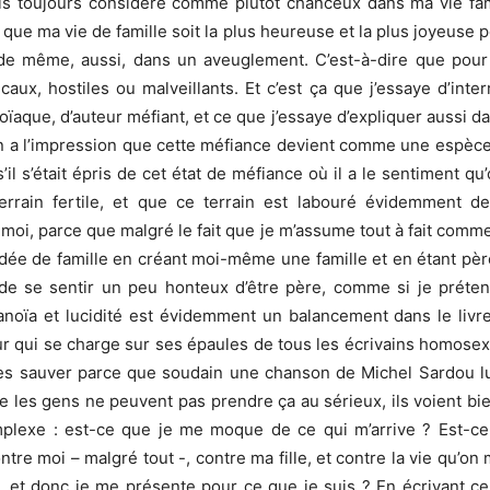
is toujours considéré comme plutôt chanceux dans ma vie familia
 que ma vie de famille soit la plus heureuse et la plus joyeuse p
de même, aussi, dans un aveuglement. C’est-à-dire que pour b
aux, hostiles ou malveillants. Et c’est ça que j’essaye d’inte
ïaque, d’auteur méfiant, et ce que j’essaye d’expliquer aussi dan
 a l’impression que cette méfiance devient comme une espèce d
 s’était épris de cet état de méfiance où il a le sentiment qu
terrain fertile, et que ce terrain est labouré évidemment d
 moi, parce que malgré le fait que je m’assume tout à fait comme
dée de famille en créant moi-même une famille et en étant pè
e de se sentir un peu honteux d’être père, comme si je préten
oïa et lucidité est évidemment un balancement dans le livre
ur qui se charge sur ses épaules de tous les écrivains homosex
r les sauver parce que soudain une chanson de Michel Sardou lui
que les gens ne peuvent pas prendre ça au sérieux, ils voient 
complexe : est-ce que je me moque de ce qui m’arrive ? Est-
ntre moi – malgré tout -, contre ma fille, et contre la vie qu’
 et donc je me présente pour ce que je suis ? En écrivant ce 