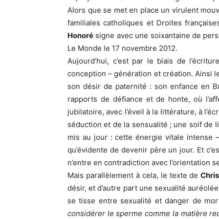
Alors que se met en place un virulent mou
familiales catholiques et Droites français
Honoré
signe avec une soixantaine de person
Le Monde le 17 novembre 2012.
Aujourd’hui, c’est par le biais de l’écrit
conception – génération et création. Ainsi l
son désir de paternité : son enfance en Br
rapports de défiance et de honte, où l’af
jubilatoire, avec l’éveil à la littérature, à l
séduction et de la sensualité ; une soif de 
mis au jour : cette énergie vitale intense 
qu’évidente de devenir père un jour. Et c’es
n’entre en contradiction avec l’orientation s
Mais parallèlement à cela, le texte de
Chri
désir, et d’autre part une sexualité auréolée
se tisse entre sexualité et danger de mor
considérer le sperme comme la matière redo