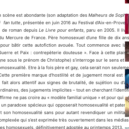
 en scène est abondante (son adaptation des
Malheurs de Sophi
 fan tutte
, présentée en juin 2016 au Festival d’Aix-en-Proven
ié de roman depuis
Le Livre pour enfants
, paru en 2005. Il li
du Mercure de France. Père homosexuel d’une fille de dix ans 
 pour bâtir cette autofiction avouée. Tout commence avec la 
Guerre et Paix : contrepèterie douteuse ». Face à cette plaisa
ligne sous le prénom de Christophe) s’interroge sur le sens et 
omosexualité. Etre à la fois père et gay, cela serait non seulem
Cette première marque d’hostilité et de jugement moral est suiv
 fait alors attentif aux signes de brutalité, de sujétion ou d’au
rdinaires, des jugements implicites – tout en cherchant l’identi
 affirme ne pas croire au « modèle familial unique » et pour qui « 
 un paradoxe spécieux qui opposerait homosexualité et paternité
t son homosexualité sans pour autant revendiquer un milita
mplexée qui s’est exprimée très ouvertement dans les médias 
uples homosexuels, définitivement adoptée au printemps 2013.