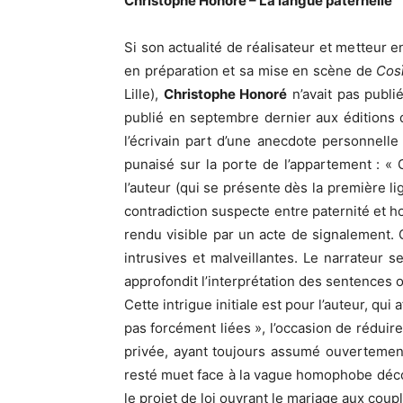
Christophe Honoré – La langue paternelle
Si son actualité de réalisateur et metteur
en préparation et sa mise en scène de
Così
Lille),
Christophe Honoré
n’avait pas publ
publié en septembre dernier aux éditions 
l’écrivain part d’une anecdote personnelle
punaisé sur la porte de l’appartement : « 
l’auteur (qui se présente dès la première 
contradiction suspecte entre paternité et h
rendu visible par un acte de signalement. 
intrusives et malveillantes. Le narrateur se
approfondit l’interprétation des sentences o
Cette intrigue initiale est pour l’auteur, qui
pas forcément liées », l’occasion de réduire
privée, ayant toujours assumé ouvertemen
resté muet face à la vague homophobe déco
le projet de loi ouvrant le mariage aux co