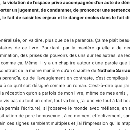
in, la violation de l’espace privé accompagnée d’un acte de dé
e porter un jugement, de condamner, de prononcer une sentence 
é, le fait de saisir les enjeux et le danger enclos dans le fait 
énéralisée, on va dire, plus que de la paranoïa. Ça me plaît bea
ires de ce livre. Pourtant, par la manière qu’elle a de 
ination, des prises de pouvoirs des uns sur les autres, sa lect
uit comme ça. Même, il y a un chapitre autour d’une parole que
 construit de la même manière qu’un chapitre de
Nathalie Sarra
a paranoïa, ou de l’aveuglement en contraste, c’est compliqué
u à ce qu’il soit désigné comme un roman. C’est-à-dire que j’ai t
 la réception qu’on a parfois de mon livre, même de mes amis , m
ne vis pas du tout un enfer, tout va bien, j’ai une vie tout à fait h
’a permis l’écriture), si j’observe le monde avec méfiance, en 
situation de père homosexuel, à ce moment effectivement, sans 
 ces signes semblent multiples et j’ai l’impression qu’ils m’a