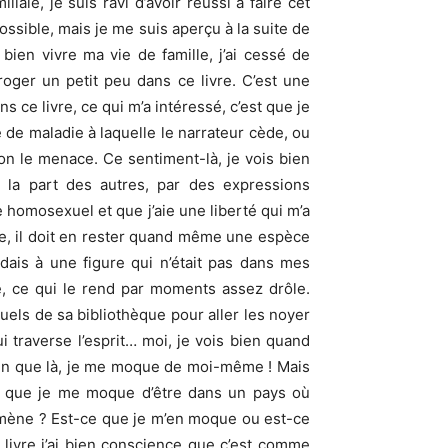
le, je suis ravi d’avoir réussi à faire cet
ossible, mais je me suis aperçu à la suite de
ien vivre ma vie de famille, j’ai cessé de
rroger un petit peu dans ce livre. C’est une
s ce livre, ce qui m’a intéressé, c’est que je
e maladie à laquelle le narrateur cède, ou
’on le menace. Ce sentiment-là, je vois bien
e la part des autres, par des expressions
 homosexuel et que j’aie une liberté qui m’a
re, il doit en rester quand même une espèce
dais à une figure qui n’était pas dans mes
, ce qui le rend par moments assez drôle.
uels de sa bibliothèque pour aller les noyer
 traverse l’esprit… moi, je vois bien quand
bien que là, je me moque de moi-même ! Mais
ce que je me moque d’être dans un pays où
on mène ? Est-ce que je m’en moque ou est-ce
livre j’ai bien conscience que c’est comme