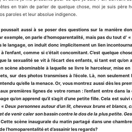
 êtes en train de parler de quelque chose, moi je suis père 
vos paroles et leur absolue indigence.
vre poussait aussi à se poser des questions sur la manière d
r exemple, on parle d’homoparentalité, mais pas du tout d’ « 
e langage, on induit donc implicitement un lien incontournable
n à l’enfant, comme si c’était concomitant. C’est quelque chos
ue la sexualité se vit à l’écart des enfants, si tant est qu’
 en scène abominable à laquelle se livre le harceleur, mise e
ts, sur des photos transmises à l’école. Là, non seulement l’
ntendu qu’elle la menace. Or, vous montrez aussi dès les pre
ux premières lignes de votre roman : l’enfant entre dans 
ge qu’on apprend qu’il s’agit d’une petite fille. Cela est suiv
: «
Deux personnes autour d’un lit, cheveux bruns et blancs, c
 et de venir caler son bassin contre le dos de la plus petite. Ge
t. Cette scène inaugurale du matin partagé dans une chambr
e l’homoparentalité et d’assainir les regards?