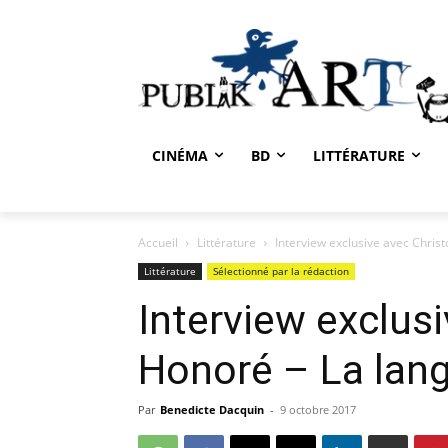
CINÉMA
BD
LITTÉRATURE
Accueil
Littérature
Interview exclusive avec Chris
Littérature
Sélectionné par la rédaction
Interview exclus
Honoré – La lang
Par
Benedicte Dacquin
-
9 octobre 2017