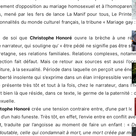
vement d’opposition au mariage homosexuel et à l’homoparental
es, mené par les fers de lance La Manif pour tous, Le Printemps
nalités du monde culturel français, la tribune « Mariage gay : n
ure de soi que
Christophe Honoré
ouvre la brèche à une réfle
e narrateur, qui souligne qu’ « être pédé ne signifie pas être sté
etagne, ses relations familiales. Relations complexes, notam
fection fait défaut. Mais ce retour aux sources est aussi l’
’écriture, à la sexualité. Période dans laquelle on perçoit une éner
liberté insolente qui s’exprime dans un élan irrépressible vers la
– présente très tôt et tout à la fois, chez le narrateur, dans l
t bien là que réside, dans ce texte, le germe de la paternité :
exuelle.
stophe Honoré
crée une tension contraire entre, d’une part le 
 d’un halo funeste. Très tôt, en effet, l’envie entre en conflit a
t, traduite par l’angoisse au moment de faire un enfant : «
De
utable, celle qui condamnait à mort, une mort créée par moi et