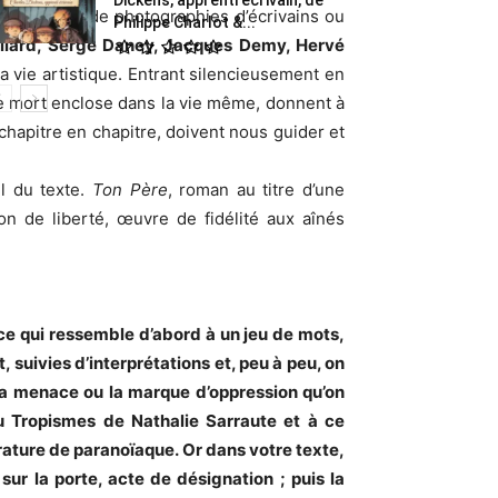
oit jalonné de photographies d’écrivains ou
Philippe Charlot &...
ollard, Serge Daney, Jacques Demy, Hervé
la vie artistique. Entrant silencieusement en
ne mort enclose dans la vie même, donnent à
chapitre en chapitre, doivent nous guider et
il du texte.
Ton Père
, roman au titre d’une
ion de liberté, œuvre de fidélité aux aînés
, ce qui ressemble d’abord à un jeu de mots,
 suivies d’interprétations et, peu à peu, on
, la menace ou la marque d’oppression qu’on
 Tropismes de Nathalie Sarraute et à ce
rature de paranoïaque. Or dans votre texte,
sur la porte, acte de désignation ; puis la