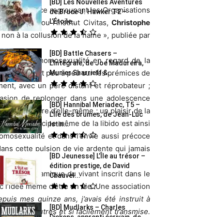
[BD] Les Nouvelles Aventures
ité en France regroupant les Organisations
de Bruce J. Hawker T2 –
L’Étoile...
 français ou l’Institut Civitas,
Christophe
on à la collusion de la haine », publiée par
[BD] Battle Chasers –
xion sur l’homosexualité en regard de la
L’Intégrale, de Joe Madureira,
rile », revient peu à peu sur les prémices de
Munier Sharrieff &...
ment, avec un père distant et réprobateur ;
occasion de replonger dans une adolescence
[BD] Hannibal Meriadec, T5 –
gie folle et ivre d’elle-même ; un plaisir de la
L’Île des brumes, de Jean-Luc
 vie. Le principe même de la libido est ainsi
Istin...
’homosexualité et dans l’envie aussi précoce
 dans cette pulsion de vie ardente qui jamais
[BD Jeunesse] L’Île au trésor –
édition prestige, de David
principe dynamique du vivant inscrit dans le
Chauvel...
vec l’idée même d’être en vie. Une association
puis mes quinze ans, j’avais été instruit à
[BD] Mudlarks – Charles
 par les autres et si facilement transmise.
Dickens, apprenti écrivain, de