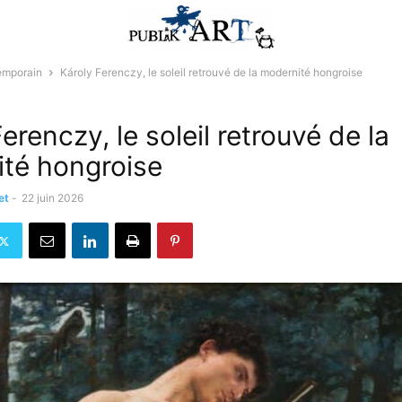
emporain
Károly Ferenczy, le soleil retrouvé de la modernité hongroise
erenczy, le soleil retrouvé de la
té hongroise
et
-
22 juin 2026