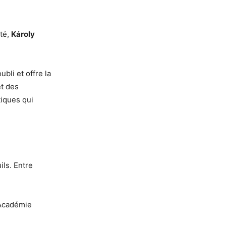
té,
Károly
bli et offre la
et des
iques qui
ils. Entre
’Académie