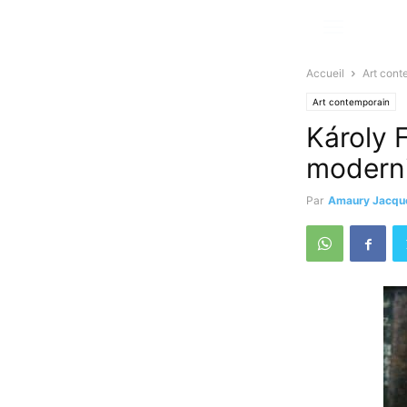
Accueil
Art cont
Art contemporain
Károly F
moderni
Par
Amaury Jacqu