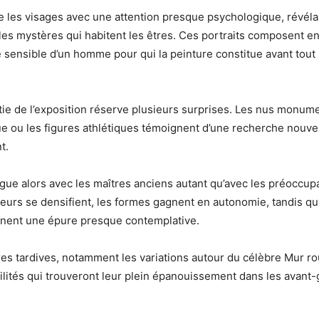
e les visages avec une attention presque psychologique, révélan
et les mystères qui habitent les êtres. Ces portraits composent e
e sensible d’un homme pour qui la peinture constitue avant tou
tie de l’exposition réserve plusieurs surprises. Les nus monume
e ou les figures athlétiques témoignent d’une recherche nouvel
t.
ogue alors avec les maîtres anciens autant qu’avec les préoccup
eurs se densifient, les formes gagnent en autonomie, tandis qu
gnent une épure presque contemplative.
es tardives, notamment les variations autour du célèbre Mur r
ilités qui trouveront leur plein épanouissement dans les avant