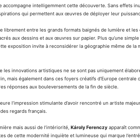
 accompagne intelligemment cette découverte. Sans effets inut
pirations qui permettent aux œuvres de déployer leur puissanc
le librement entre les grands formats baignés de lumière et les
acrés aux dessins et aux œuvres sur papier. Plus qu’une simpl
ette exposition invite à reconsidérer la géographie même de la
ue les innovations artistiques ne se sont pas uniquement élabor
in, mais également dans ces foyers créatifs d’Europe centrale 
res réponses aux bouleversements de la fin de siècle.
meure l’impression stimulante d’avoir rencontré un artiste majeu
 des regards français.
mière mais aussi de l’intériorité,
Károly Ferenczy
apparaît comm
ètes de cette modernité inquiète et lumineuse qui marque l’entr