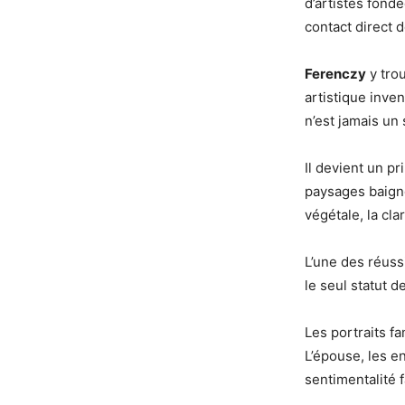
d’artistes fondé
contact direct d
Ferenczy
y trou
artistique inve
n’est jamais u
Il devient un p
paysages baigné
végétale, la cla
L’une des réuss
le seul statut d
Les portraits f
L’épouse, les e
sentimentalité f