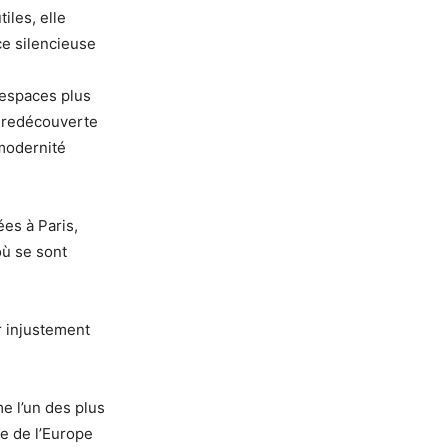
iles, elle
e silencieuse
 espaces plus
e redécouverte
 modernité
ées à Paris,
où se sont
r injustement
e l’un des plus
ée de l’Europe