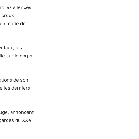
t les silences,
n creux
t un mode de
ntaux, les
le sur le corps
ations de son
e les derniers
ouge, annoncent
-gardes du XXe