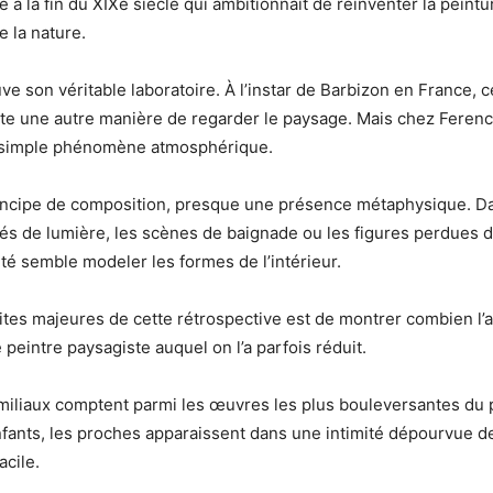
e à la fin du XIXe siècle qui ambitionnait de réinventer la peint
e la nature.
ve son véritable laboratoire. À l’instar de Barbizon en France, c
nte une autre manière de regarder le paysage. Mais chez Ferencz
n simple phénomène atmosphérique.
rincipe de composition, presque une présence métaphysique. D
s de lumière, les scènes de baignade ou les figures perdues d
rté semble modeler les formes de l’intérieur.
ites majeures de cette rétrospective est de montrer combien l’
e peintre paysagiste auquel on l’a parfois réduit.
amiliaux comptent parmi les œuvres les plus bouleversantes du 
nfants, les proches apparaissent dans une intimité dépourvue d
acile.