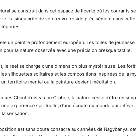
tural se construit dans cet espace de liberté où les courants s
re. La singularité de son œuvre réside précisément dans cette
atégories.
vèle un peintre profondément européen. Les toiles de jeunesse
on pour la nature observée avec une précision presque tactile.
, le réel se charge d’une dimension plus mystérieuse. Les forê
 les silhouettes solitaires et les compositions inspirées de la m
 un territoire mental où la peinture devient méditation.
iques Chant d’oiseau ou Orphée, la nature cesse d’être un simpl
 d’une expérience spirituelle, d’une écoute du monde qui relève 
la sensation.
position est sans doute consacré aux années de Nagybánya, cet