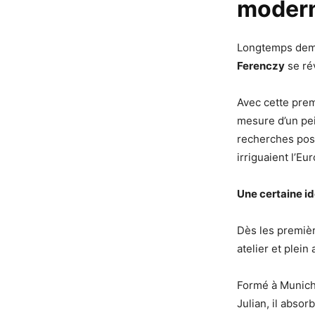
modern
Longtemps deme
Ferenczy
se ré
Avec cette premi
mesure d’un pei
recherches post
irriguaient l’E
Une certaine id
Dès les premièr
atelier et plein
Formé à Munich,
Julian, il absor