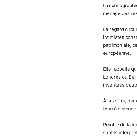
La scénographie
ménage des res
Le regard circu
intimistes cons
patrimoniale, c
européenne.
Elle rappelle q
Londres ou Berl
inventées d’aut
À la sortie, de
tenu à distance
Peintre de la lu
subtils interpr