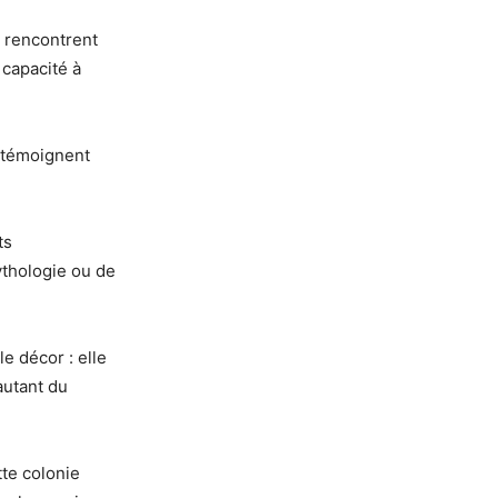
e rencontrent
 capacité à
 témoignent
ts
ythologie ou de
e décor : elle
autant du
te colonie