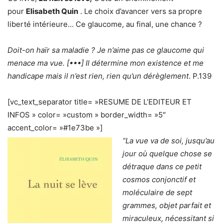
pour
Elisabeth Quin
. Le choix d’avancer vers sa propre
liberté intérieure… Ce glaucome, au final, une chance ?
Doit-on haïr sa maladie ? Je n’aime pas ce glaucome qui
menace ma vue. [•••] Il détermine mon existence et me
handicape mais il n’est rien, rien qu’un dérèglement
. P.139
[vc_text_separator title= »RESUME DE L’EDITEUR ET
INFOS » color= »custom » border_width= »5″
accent_color= »#1e73be »]
“La vue va de soi, jusqu’au
jour où quelque chose se
détraque dans ce petit
cosmos conjonctif et
moléculaire de sept
grammes, objet parfait et
miraculeux, nécessitant si