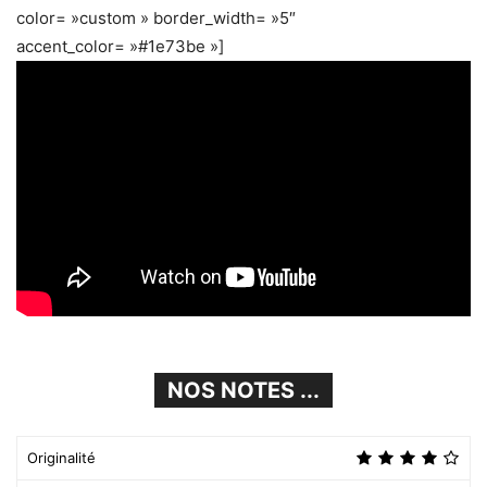
color= »custom » border_width= »5″
accent_color= »#1e73be »]
NOS NOTES ...
Originalité