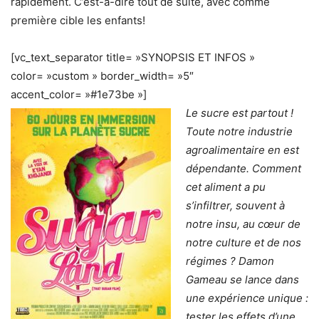
rapidement. C’est-à-dire tout de suite, avec comme
première cible les enfants!
[vc_text_separator title= »SYNOPSIS ET INFOS »
color= »custom » border_width= »5″
accent_color= »#1e73be »]
Le sucre est partout !
Toute notre industrie
agroalimentaire en est
dépendante. Comment
cet aliment a pu
s’infiltrer, souvent à
notre insu, au cœur de
notre culture et de nos
régimes ? Damon
Gameau se lance dans
une expérience unique :
tester les effets d’une