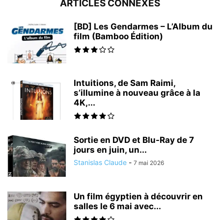
ARTICLES CONNEXES
[BD] Les Gendarmes – L’Album du
film (Bamboo Édition)
Intuitions, de Sam Raimi,
s’illumine à nouveau grâce à la
4K,...
Sortie en DVD et Blu-Ray de 7
jours en juin, un...
Stanislas Claude
-
7 mai 2026
Un film égyptien à découvrir en
salles le 6 mai avec...