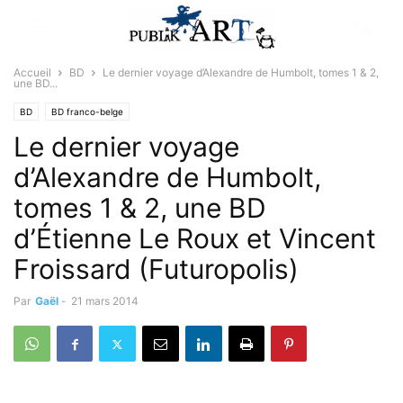
Accueil
BD
Le dernier voyage d’Alexandre de Humbolt, tomes 1 & 2,
une BD...
BD
BD franco-belge
Le dernier voyage
d’Alexandre de Humbolt,
tomes 1 & 2, une BD
d’Étienne Le Roux et Vincent
Froissard (Futuropolis)
Par
Gaël
-
21 mars 2014