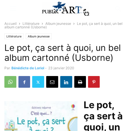
Accueil
Littérature
Album jeunesse
Le pot, ça sert à quoi, un bel
album cartonné (Usborne)
Littérature
Album jeunesse
Le pot, ça sert à quoi, un bel
album cartonné (Usborne)
Par
Bénédicte de Loriol
-
23 janvier 2020
Le pot,
ça sert à
quoi, un