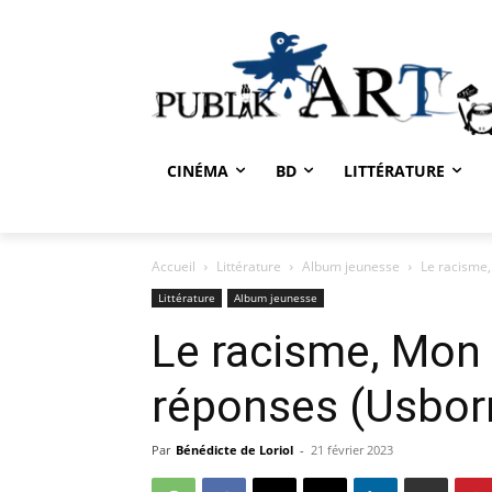
CINÉMA
BD
LITTÉRATURE
Accueil
Littérature
Album jeunesse
Le racisme,
Littérature
Album jeunesse
Le racisme, Mon 
réponses (Usbor
Par
Bénédicte de Loriol
-
21 février 2023