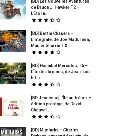
[BD] Les Nouvelles Aventures
de Bruce J. Hawker T2 –
L’Étoile...
[BD] Battle Chasers –
L’Intégrale, de Joe Madureira,
Munier Sharrieff &...
[BD] Hannibal Meriadec, T5 –
L’Île des brumes, de Jean-Luc
Istin...
[BD Jeunesse] L’Île au trésor –
édition prestige, de David
Chauvel...
[BD] Mudlarks – Charles
Dickens, apprenti écrivain, de