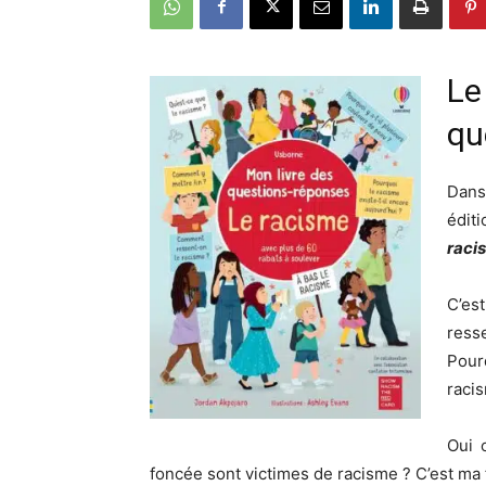
Le
qu
Dans
édit
raci
C’es
ress
Pourq
raci
Oui 
foncée sont victimes de racisme ? C’est ma f