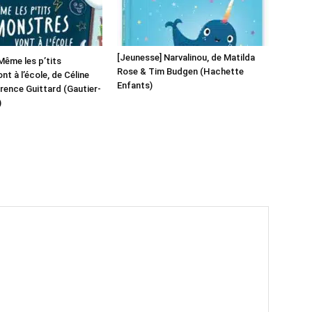
[Jeunesse] Narvalinou, de Matilda
Même les p’tits
Rose & Tim Budgen (Hachette
t à l’école, de Céline
Enfants)
orence Guittard (Gautier-
)