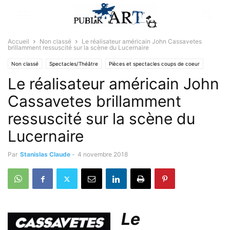
Accueil
Non classé
Le réalisateur américain John Cassavetes
brillamment ressuscité sur la scène du Lucernaire
Non classé
Spectacles/Théâtre
Pièces et spectacles coups de coeur
Le réalisateur américain John
Cassavetes brillamment
ressuscité sur la scène du
Lucernaire
Par
Stanislas Claude
-
4 novembre 2018
Le