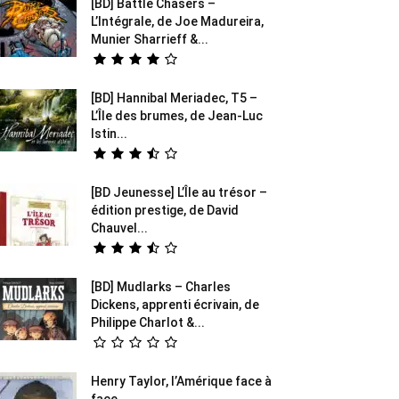
[BD] Battle Chasers –
L’Intégrale, de Joe Madureira,
Munier Sharrieff &...
[BD] Hannibal Meriadec, T5 –
L’Île des brumes, de Jean-Luc
Istin...
[BD Jeunesse] L’Île au trésor –
édition prestige, de David
Chauvel...
[BD] Mudlarks – Charles
Dickens, apprenti écrivain, de
Philippe Charlot &...
Henry Taylor, l’Amérique face à
face