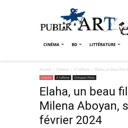
CINÉMA
BD
LITTÉRATURE
Accueil
Cinéma
A l'affiche
Elaha, un beau film 
Cinéma
A l'affiche
Critiques Films
Elaha, un beau f
Milena Aboyan, so
février 2024