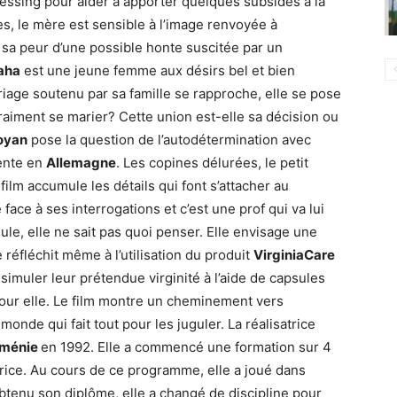
ressing pour aider à apporter quelques subsides à la
s, le mère est sensible à l’image renvoyée à
p sa peur d’une possible honte suscitée par un
aha
est une jeune femme aux désirs bel et bien
iage soutenu par sa famille se rapproche, elle se pose
vraiment se marier? Cette union est-elle sa décision ou
oyan
pose la question de l’autodétermination avec
ente en
Allemagne
. Les copines délurées, le petit
 film accumule les détails qui font s’attacher au
face à ses interrogations et c’est une prof qui va lui
eule, elle ne sait pas quoi penser. Elle envisage une
 réfléchit même à l’utilisation du produit
VirginiaCare
imuler leur prétendue virginité à l’aide de capsules
 pour elle. Le film montre un cheminement vers
onde qui fait tout pour les juguler. La réalisatrice
ménie
en 1992. Elle a commencé une formation sur 4
rice. Au cours de ce programme, elle a joué dans
obtenu son diplôme, elle a changé de discipline pour