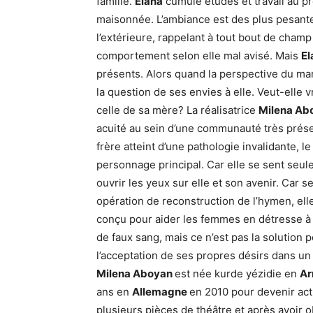
famille.
Elaha
cumule études et travail au p
maisonnée. L’ambiance est des plus pesante
l’extérieure, rappelant à tout bout de cham
comportement selon elle mal avisé. Mais
El
présents. Alors quand la perspective du mar
la question de ses envies à elle. Veut-elle 
celle de sa mère? La réalisatrice
Milena Ab
acuité au sein d’une communauté très prés
frère atteint d’une pathologie invalidante, le
personnage principal. Car elle se sent seule 
ouvrir les yeux sur elle et son avenir. Car s
opération de reconstruction de l’hymen, elle
conçu pour aider les femmes en détresse à s
de faux sang, mais ce n’est pas la solution
l’acceptation de ses propres désirs dans un m
Milena Aboyan
est née kurde yézidie en
Ar
ans en
Allemagne
en 2010 pour devenir act
plusieurs pièces de théâtre et après avoir 