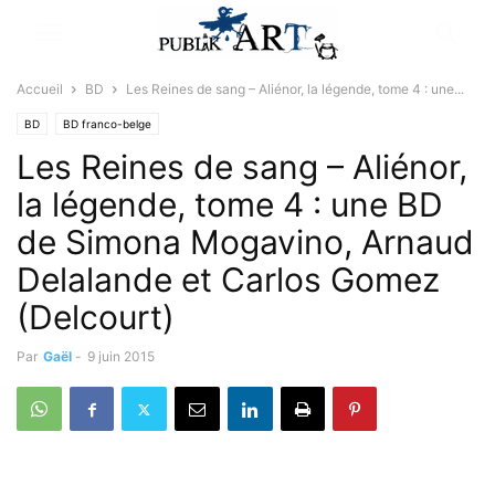
Accueil
BD
Les Reines de sang – Aliénor, la légende, tome 4 : une...
BD
BD franco-belge
Les Reines de sang – Aliénor,
la légende, tome 4 : une BD
de Simona Mogavino, Arnaud
Delalande et Carlos Gomez
(Delcourt)
Par
Gaël
-
9 juin 2015