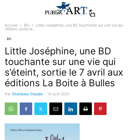
Accueil
BD
Little Joséphine, une BD touchante sur une vie qui
s’éteint, sortie le...
BD
Little Joséphine, une BD
touchante sur une vie qui
s’éteint, sortie le 7 avril aux
éditions La Boite à Bulles
Par
Stanislas Claude
-
10 avril 2021