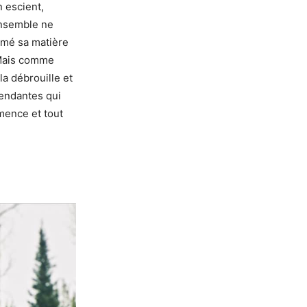
n escient,
ensemble ne
lumé sa matière
. Mais comme
la débrouille et
pendantes qui
mence et tout