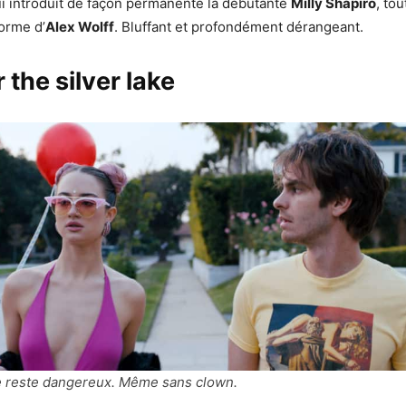
ui introduit de façon permanente la débutante
Milly Shapiro
, to
forme d’
Alex Wolff
. Bluffant et profondément dérangeant.
 the silver lake
e reste dangereux. Même sans clown.