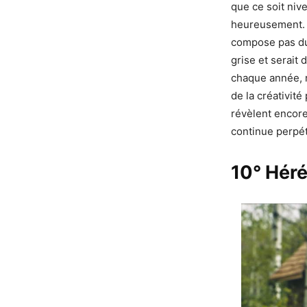
que ce soit nive
heureusement. C
compose pas du 
grise et serait
chaque année, ri
de la créativit
révèlent encore
continue perpé
10° Héré