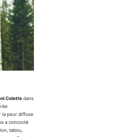
ni Colette
dans
urée
r la peur diffuse
us a concocté
ion, tabou,