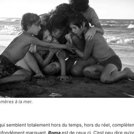
mères à la mer.
s qui semblent totalement hors du temps, hors du réel, complète
rofondément marquant.
Roma
est de ceux ci. C’est peu dire qu’o