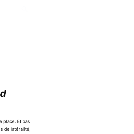
nd
e place. Et pas
 de latéralité,