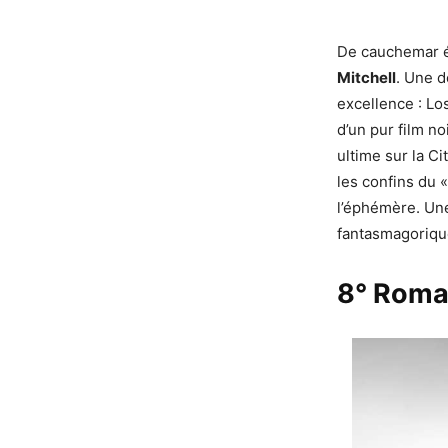
De cauchemar év
Mitchell
. Une d
excellence : Lo
d’un pur film n
ultime sur la Ci
les confins du «
l’éphémère. Une 
fantasmagoriqu
8° Rom