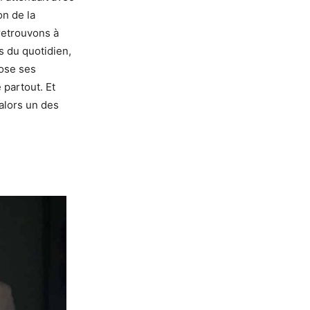
on de la
 retrouvons à
s du quotidien,
ose ses
 partout. Et
alors un des