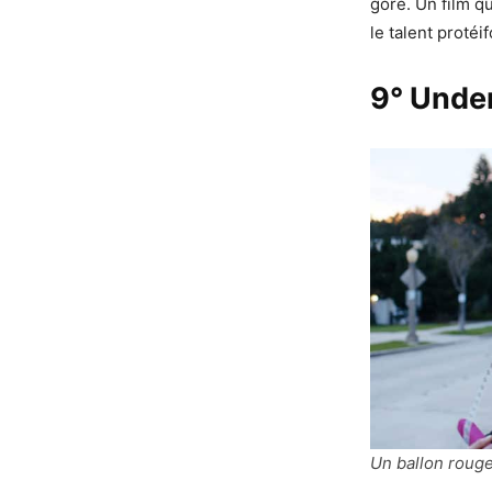
gore. Un film q
le talent protéi
9° Under
Un ballon roug