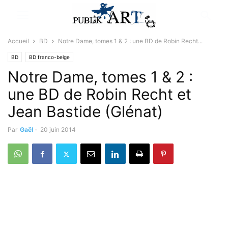
Accueil
BD
Notre Dame, tomes 1 & 2 : une BD de Robin Recht...
BD
BD franco-belge
Notre Dame, tomes 1 & 2 :
une BD de Robin Recht et
Jean Bastide (Glénat)
Par
Gaël
-
20 juin 2014