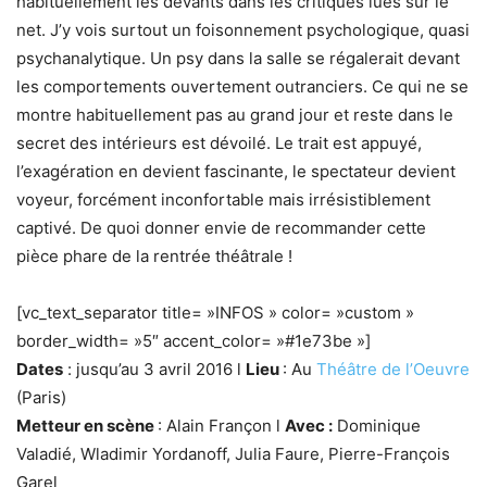
habituellement les devants dans les critiques lues sur le
net. J’y vois surtout un foisonnement psychologique, quasi
psychanalytique. Un psy dans la salle se régalerait devant
les comportements ouvertement outranciers. Ce qui ne se
montre habituellement pas au grand jour et reste dans le
secret des intérieurs est dévoilé. Le trait est appuyé,
l’exagération en devient fascinante, le spectateur devient
voyeur, forcément inconfortable mais irrésistiblement
captivé. De quoi donner envie de recommander cette
pièce phare de la rentrée théâtrale !
[vc_text_separator title= »INFOS » color= »custom »
border_width= »5″ accent_color= »#1e73be »]
Dates
: jusqu’au 3 avril 2016 l
Lieu
: Au
Théâtre de l’Oeuvre
(Paris)
Metteur en scène
: Alain Françon l
Avec :
Dominique
Valadié, Wladimir Yordanoff, Julia Faure, Pierre-François
Garel